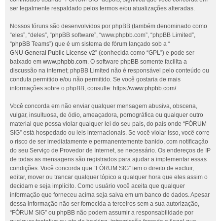
ser legalmente respaldado pelos termos e/ou atualizações alteradas.
Nossos fóruns são desenvolvidos por phpBB (também denominado como
“eles”, “deles”, “phpBB software”, “www.phpbb.com”, “phpBB Limited”,
“phpBB Teams”) que é um sistema de fórum lançado sob a “
GNU General Public License v2
” (conhecida como “GPL”) e pode ser
baixado em
www.phpbb.com
. O software phpBB somente facilita a
discussão na internet; phpBB Limited não é responsável pelo conteúdo ou
conduta permitido e/ou não permitido. Se você gostaria de mais
informações sobre o phpBB, consulte:
https://www.phpbb.com/
.
Você concorda em não enviar qualquer mensagem abusiva, obscena,
vulgar, insultuosa, de ódio, ameaçadora, pornográfica ou qualquer outro
material que possa violar qualquer lei do seu país, do país onde “FÓRUM
SIG” está hospedado ou leis internacionais. Se você violar isso, você corre
o risco de ser imediatamente e permanentemente banido, com notificação
do seu Serviço de Provedor de Internet, se necessário. Os endereços de IP
de todas as mensagens são registrados para ajudar a implementar essas
condições. Você concorda que “FÓRUM SIG” tem o direito de excluir,
editar, mover ou trancar qualquer tópico a qualquer hora que eles assim o
decidam e seja implícito. Como usuário você aceita que qualquer
informação que forneceu acima seja salva em um banco de dados. Apesar
dessa informação não ser fornecida a terceiros sem a sua autorização,
“FÓRUM SIG” ou phpBB não podem assumir a responsabilidade por