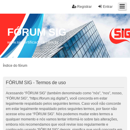
Registrar
Entrar
FÓRUM SIG
www.sigcertificadora.com.br
Índice do fórum
FÓRUM SIG - Termos de uso
Acessando “FÓRUM SIG” (também denominado como “nós”, “nos”, nosso,
“FÓRUM SIG”, “https://forum.sig.digital”), você concorda em estar
legalmente respaldado pelos seguintes termos. Caso você não concorde
em estar legalmente respaldado pelos seguintes termos, por favor não
acesse e/ou use “FÓRUM SIG”. Nós podemos mudar estes termos a
qualquer momento e nós vamos tentar informá-lo sobre tais alterações,
embora nós recomendamos que você revise isso regularmente e
continuado usando “FÓRUM SIG” depois, significa que você concorda em