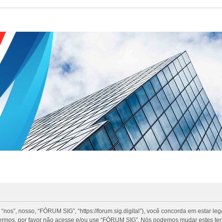
”, nosso, “FÓRUM SIG”, “https://forum.sig.digital”), você concorda em estar le
termos, por favor não acesse e/ou use “FÓRUM SIG”. Nós podemos mudar estes te