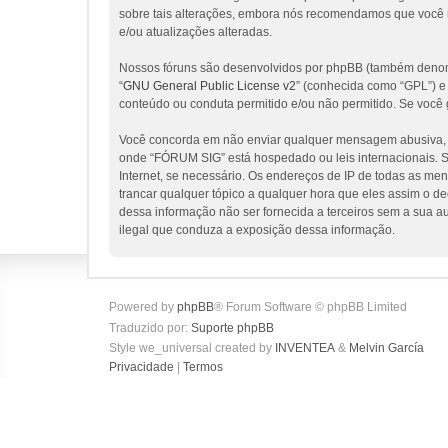
sobre tais alterações, embora nós recomendamos que você 
e/ou atualizações alteradas.
Nossos fóruns são desenvolvidos por phpBB (também denomi
“
GNU General Public License v2
” (conhecida como “GPL”) 
conteúdo ou conduta permitido e/ou não permitido. Se você 
Você concorda em não enviar qualquer mensagem abusiva, obs
onde “FÓRUM SIG” está hospedado ou leis internacionais. Se
Internet, se necessário. Os endereços de IP de todas as me
trancar qualquer tópico a qualquer hora que eles assim o d
dessa informação não ser fornecida a terceiros sem a sua a
ilegal que conduza a exposição dessa informação.
Powered by
phpBB
® Forum Software © phpBB Limited
Traduzido por:
Suporte phpBB
Style we_universal created by
INVENTEA
&
Melvin García
Privacidade
|
Termos