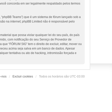
 você concorda em ser legalmente respaldado pelos termos
, “phpBB Teams”) que é um sistema de fórum lançado sob a
ssão na internet; phpBB Limited não é responsável pelo
terial que possa violar qualquer lei do seu país, do país
nido, com notificação do seu Serviço de Provedor de
 que “FÓRUM SIG” tem o direito de excluir, editar, mover ou
orneceu acima seja salva em um banco de dados. Apesar
uer tentativa ou ato de hacking, intromissão forçada e
e-nos
Excluir cookies
Todos os horários são
UTC-03:00