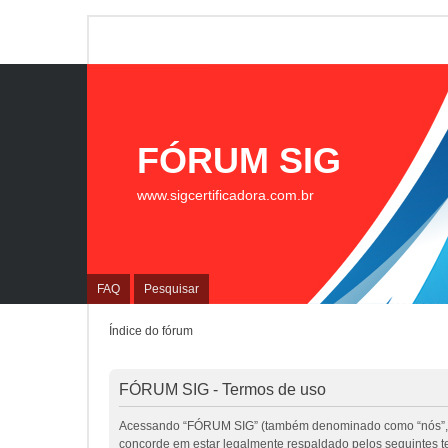
FÓRUM SIG
www.sigcertificadora.com.br
FAQ
Pesquisar
Índice do fórum
FÓRUM SIG - Termos de uso
Acessando “FÓRUM SIG” (também denominado como “nós”, “nos
concorde em estar legalmente respaldado pelos seguintes 