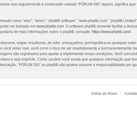
revise isso regularmente e continuado usando “FÓRUM SIG” depois, significa que
nado como “eles”, “deles”, “phpBB software”, “www.phpbb.com”, “phpBB Limited”
e pode ser baixado em
www.phpbb.com
. O software phpBB somente facilita a discu
gostaria de mais informações sobre o phpBB, consulte:
https://www.phpbb.com/
.
cena, vulgar, insultuosa, de ódio, ameaçadora, pornográfica ou qualquer outro ma
 você violar isso, você corre o risco de ser imediatamente e permanentemente ba
nsagens são registrados para ajudar a implementar essas condições. Você concorda
ecidam e seja implícito. Como usuário você aceita que qualquer informação que f
utorização, “FÓRUM SIG” ou phpBB não podem assumir a responsabilidade por qualq
Índice do fórum
Contat