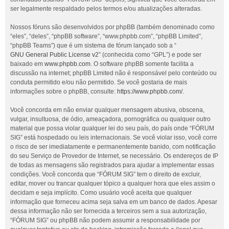
ser legalmente respaldado pelos termos e/ou atualizações alteradas.
Nossos fóruns são desenvolvidos por phpBB (também denominado como
“eles”, “deles”, “phpBB software”, “www.phpbb.com”, “phpBB Limited”,
“phpBB Teams”) que é um sistema de fórum lançado sob a “
GNU General Public License v2
” (conhecida como “GPL”) e pode ser
baixado em
www.phpbb.com
. O software phpBB somente facilita a
discussão na internet; phpBB Limited não é responsável pelo conteúdo ou
conduta permitido e/ou não permitido. Se você gostaria de mais
informações sobre o phpBB, consulte:
https://www.phpbb.com/
.
Você concorda em não enviar qualquer mensagem abusiva, obscena,
vulgar, insultuosa, de ódio, ameaçadora, pornográfica ou qualquer outro
material que possa violar qualquer lei do seu país, do país onde “FÓRUM
SIG” está hospedado ou leis internacionais. Se você violar isso, você corre
o risco de ser imediatamente e permanentemente banido, com notificação
do seu Serviço de Provedor de Internet, se necessário. Os endereços de IP
de todas as mensagens são registrados para ajudar a implementar essas
condições. Você concorda que “FÓRUM SIG” tem o direito de excluir,
editar, mover ou trancar qualquer tópico a qualquer hora que eles assim o
decidam e seja implícito. Como usuário você aceita que qualquer
informação que forneceu acima seja salva em um banco de dados. Apesar
dessa informação não ser fornecida a terceiros sem a sua autorização,
“FÓRUM SIG” ou phpBB não podem assumir a responsabilidade por