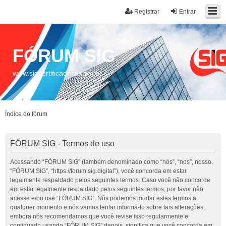
Registrar
Entrar
FÓRUM SIG
www.sigcertificadora.com.br
Índice do fórum
FÓRUM SIG - Termos de uso
Acessando “FÓRUM SIG” (também denominado como “nós”, “nos”, nosso,
“FÓRUM SIG”, “https://forum.sig.digital”), você concorda em estar
legalmente respaldado pelos seguintes termos. Caso você não concorde
em estar legalmente respaldado pelos seguintes termos, por favor não
acesse e/ou use “FÓRUM SIG”. Nós podemos mudar estes termos a
qualquer momento e nós vamos tentar informá-lo sobre tais alterações,
embora nós recomendamos que você revise isso regularmente e
continuado usando “FÓRUM SIG” depois, significa que você concorda em