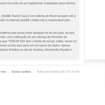
 você concorda em ser legalmente respaldado pelos termos
, “phpBB Teams”) que é um sistema de fórum lançado sob a
ssão na internet; phpBB Limited não é responsável pelo
terial que possa violar qualquer lei do seu país, do país
nido, com notificação do seu Serviço de Provedor de
 que “FÓRUM SIG” tem o direito de excluir, editar, mover ou
orneceu acima seja salva em um banco de dados. Apesar
uer tentativa ou ato de hacking, intromissão forçada e
e-nos
Excluir cookies
Todos os horários são
UTC-03:00