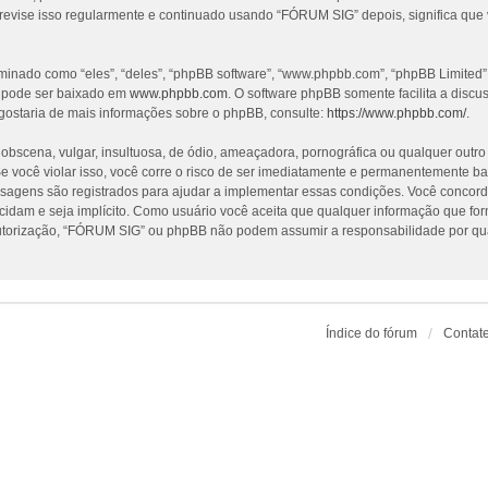
revise isso regularmente e continuado usando “FÓRUM SIG” depois, significa que
nado como “eles”, “deles”, “phpBB software”, “www.phpbb.com”, “phpBB Limited”
e pode ser baixado em
www.phpbb.com
. O software phpBB somente facilita a discu
gostaria de mais informações sobre o phpBB, consulte:
https://www.phpbb.com/
.
cena, vulgar, insultuosa, de ódio, ameaçadora, pornográfica ou qualquer outro ma
 você violar isso, você corre o risco de ser imediatamente e permanentemente ba
nsagens são registrados para ajudar a implementar essas condições. Você concorda
ecidam e seja implícito. Como usuário você aceita que qualquer informação que f
utorização, “FÓRUM SIG” ou phpBB não podem assumir a responsabilidade por qualq
Índice do fórum
Contat