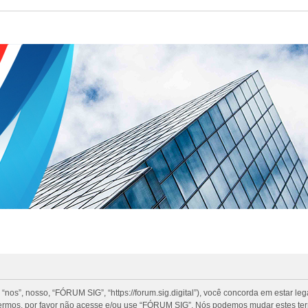
”, nosso, “FÓRUM SIG”, “https://forum.sig.digital”), você concorda em estar le
termos, por favor não acesse e/ou use “FÓRUM SIG”. Nós podemos mudar estes te