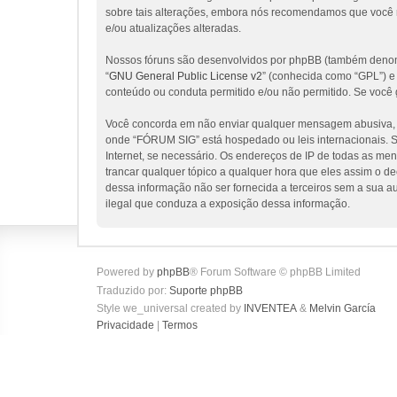
sobre tais alterações, embora nós recomendamos que você 
e/ou atualizações alteradas.
Nossos fóruns são desenvolvidos por phpBB (também denomi
“
GNU General Public License v2
” (conhecida como “GPL”) 
conteúdo ou conduta permitido e/ou não permitido. Se você 
Você concorda em não enviar qualquer mensagem abusiva, obs
onde “FÓRUM SIG” está hospedado ou leis internacionais. Se
Internet, se necessário. Os endereços de IP de todas as me
trancar qualquer tópico a qualquer hora que eles assim o d
dessa informação não ser fornecida a terceiros sem a sua a
ilegal que conduza a exposição dessa informação.
Powered by
phpBB
® Forum Software © phpBB Limited
Traduzido por:
Suporte phpBB
Style we_universal created by
INVENTEA
&
Melvin García
Privacidade
|
Termos