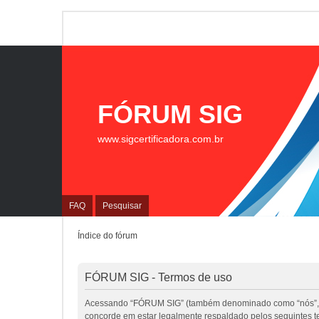
FÓRUM SIG
www.sigcertificadora.com.br
FAQ
Pesquisar
Índice do fórum
FÓRUM SIG - Termos de uso
Acessando “FÓRUM SIG” (também denominado como “nós”, “nos
concorde em estar legalmente respaldado pelos seguintes 