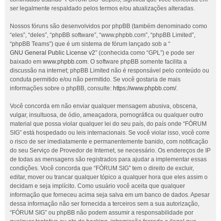
ser legalmente respaldado pelos termos e/ou atualizações alteradas.
Nossos fóruns são desenvolvidos por phpBB (também denominado como
“eles”, “deles”, “phpBB software”, “www.phpbb.com”, “phpBB Limited”,
“phpBB Teams”) que é um sistema de fórum lançado sob a “
GNU General Public License v2
” (conhecida como “GPL”) e pode ser
baixado em
www.phpbb.com
. O software phpBB somente facilita a
discussão na internet; phpBB Limited não é responsável pelo conteúdo ou
conduta permitido e/ou não permitido. Se você gostaria de mais
informações sobre o phpBB, consulte:
https://www.phpbb.com/
.
Você concorda em não enviar qualquer mensagem abusiva, obscena,
vulgar, insultuosa, de ódio, ameaçadora, pornográfica ou qualquer outro
material que possa violar qualquer lei do seu país, do país onde “FÓRUM
SIG” está hospedado ou leis internacionais. Se você violar isso, você corre
o risco de ser imediatamente e permanentemente banido, com notificação
do seu Serviço de Provedor de Internet, se necessário. Os endereços de IP
de todas as mensagens são registrados para ajudar a implementar essas
condições. Você concorda que “FÓRUM SIG” tem o direito de excluir,
editar, mover ou trancar qualquer tópico a qualquer hora que eles assim o
decidam e seja implícito. Como usuário você aceita que qualquer
informação que forneceu acima seja salva em um banco de dados. Apesar
dessa informação não ser fornecida a terceiros sem a sua autorização,
“FÓRUM SIG” ou phpBB não podem assumir a responsabilidade por