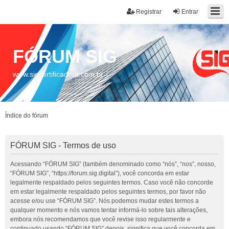
Registrar
Entrar
FÓRUM SIG
www.sigcertificadora.com.br
Índice do fórum
FÓRUM SIG - Termos de uso
Acessando “FÓRUM SIG” (também denominado como “nós”, “nos”, nosso,
“FÓRUM SIG”, “https://forum.sig.digital”), você concorda em estar
legalmente respaldado pelos seguintes termos. Caso você não concorde
em estar legalmente respaldado pelos seguintes termos, por favor não
acesse e/ou use “FÓRUM SIG”. Nós podemos mudar estes termos a
qualquer momento e nós vamos tentar informá-lo sobre tais alterações,
embora nós recomendamos que você revise isso regularmente e
continuado usando “FÓRUM SIG” depois, significa que você concorda em