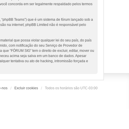
 você concorda em ser legalmente respaldado pelos termos
, “phpBB Teams”) que é um sistema de fórum lançado sob a
ssão na internet; phpBB Limited não é responsável pelo
terial que possa violar qualquer lei do seu país, do país
nido, com notificação do seu Serviço de Provedor de
 que “FÓRUM SIG” tem o direito de excluir, editar, mover ou
orneceu acima seja salva em um banco de dados. Apesar
uer tentativa ou ato de hacking, intromissão forçada e
e-nos
Excluir cookies
Todos os horários são
UTC-03:00