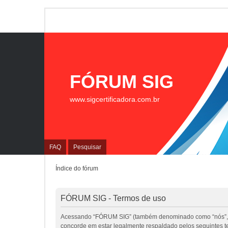
FÓRUM SIG
www.sigcertificadora.com.br
FAQ
Pesquisar
Índice do fórum
FÓRUM SIG - Termos de uso
Acessando “FÓRUM SIG” (também denominado como “nós”, “nos
concorde em estar legalmente respaldado pelos seguintes 