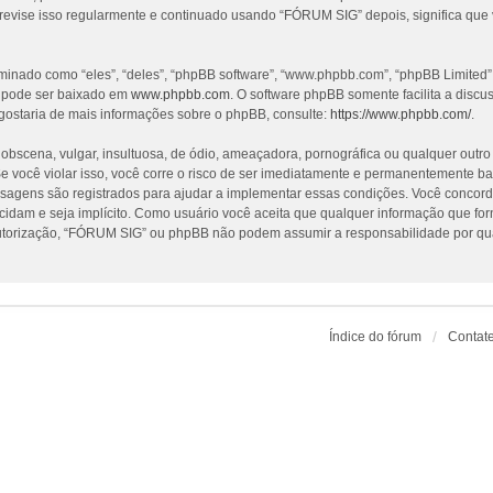
revise isso regularmente e continuado usando “FÓRUM SIG” depois, significa que
nado como “eles”, “deles”, “phpBB software”, “www.phpbb.com”, “phpBB Limited”
e pode ser baixado em
www.phpbb.com
. O software phpBB somente facilita a discu
gostaria de mais informações sobre o phpBB, consulte:
https://www.phpbb.com/
.
cena, vulgar, insultuosa, de ódio, ameaçadora, pornográfica ou qualquer outro ma
 você violar isso, você corre o risco de ser imediatamente e permanentemente ba
nsagens são registrados para ajudar a implementar essas condições. Você concorda
ecidam e seja implícito. Como usuário você aceita que qualquer informação que f
utorização, “FÓRUM SIG” ou phpBB não podem assumir a responsabilidade por qualq
Índice do fórum
Contat