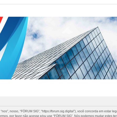
”, nosso, “FÓRUM SIG”, “https://forum.sig.digital”), você concorda em estar le
termos, por favor não acesse e/ou use “FÓRUM SIG”. Nós podemos mudar estes te