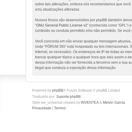
sobre tais alterações, embora nós recomendamos que você 
e/ou atualizações alteradas.
Nossos fóruns são desenvolvidos por phpBB (também denomi
“
GNU General Public License v2
” (conhecida como “GPL”) 
conteúdo ou conduta permitido e/ou não permitido. Se você 
Você concorda em não enviar qualquer mensagem abusiva, obs
onde “FÓRUM SIG” está hospedado ou leis internacionais. Se
Internet, se necessário. Os endereços de IP de todas as me
trancar qualquer tópico a qualquer hora que eles assim o d
dessa informação não ser fornecida a terceiros sem a sua a
ilegal que conduza a exposição dessa informação.
Powered by
phpBB
® Forum Software © phpBB Limited
Traduzido por:
Suporte phpBB
Style we_universal created by
INVENTEA
&
Melvin García
Privacidade
|
Termos