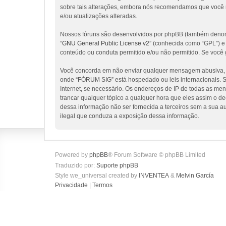
sobre tais alterações, embora nós recomendamos que você 
e/ou atualizações alteradas.
Nossos fóruns são desenvolvidos por phpBB (também denomi
“
GNU General Public License v2
” (conhecida como “GPL”) 
conteúdo ou conduta permitido e/ou não permitido. Se você 
Você concorda em não enviar qualquer mensagem abusiva, obs
onde “FÓRUM SIG” está hospedado ou leis internacionais. Se
Internet, se necessário. Os endereços de IP de todas as me
trancar qualquer tópico a qualquer hora que eles assim o d
dessa informação não ser fornecida a terceiros sem a sua a
ilegal que conduza a exposição dessa informação.
Powered by
phpBB
® Forum Software © phpBB Limited
Traduzido por:
Suporte phpBB
Style we_universal created by
INVENTEA
&
Melvin García
Privacidade
|
Termos