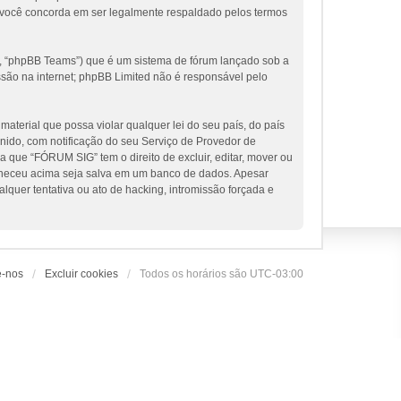
 você concorda em ser legalmente respaldado pelos termos
, “phpBB Teams”) que é um sistema de fórum lançado sob a
ssão na internet; phpBB Limited não é responsável pelo
terial que possa violar qualquer lei do seu país, do país
nido, com notificação do seu Serviço de Provedor de
 que “FÓRUM SIG” tem o direito de excluir, editar, mover ou
orneceu acima seja salva em um banco de dados. Apesar
uer tentativa ou ato de hacking, intromissão forçada e
e-nos
Excluir cookies
Todos os horários são
UTC-03:00