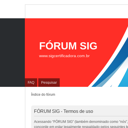
FÓRUM SIG
www.sigcertificadora.com.br
FAQ
Pesquisar
Índice do fórum
FÓRUM SIG - Termos de uso
Acessando “FÓRUM SIG” (também denominado como “nós”, “nos
concorde em estar legalmente respaldado pelos seguintes 