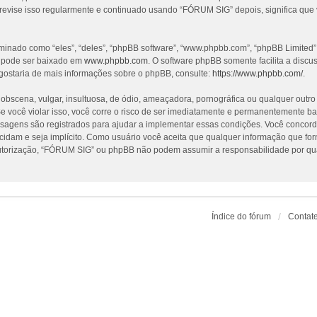
revise isso regularmente e continuado usando “FÓRUM SIG” depois, significa que
nado como “eles”, “deles”, “phpBB software”, “www.phpbb.com”, “phpBB Limited”
e pode ser baixado em
www.phpbb.com
. O software phpBB somente facilita a discu
gostaria de mais informações sobre o phpBB, consulte:
https://www.phpbb.com/
.
cena, vulgar, insultuosa, de ódio, ameaçadora, pornográfica ou qualquer outro ma
 você violar isso, você corre o risco de ser imediatamente e permanentemente ba
nsagens são registrados para ajudar a implementar essas condições. Você concorda
ecidam e seja implícito. Como usuário você aceita que qualquer informação que f
utorização, “FÓRUM SIG” ou phpBB não podem assumir a responsabilidade por qualq
Índice do fórum
Contat