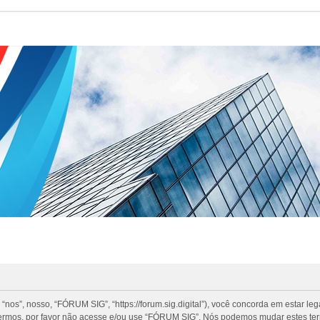
”, nosso, “FÓRUM SIG”, “https://forum.sig.digital”), você concorda em estar le
termos, por favor não acesse e/ou use “FÓRUM SIG”. Nós podemos mudar estes te