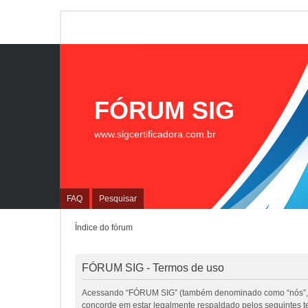
FÓRUM SIG
www.sigcertificadora.com.br
FAQ
Pesquisar
Índice do fórum
FÓRUM SIG - Termos de uso
Acessando “FÓRUM SIG” (também denominado como “nós”, “nos
concorde em estar legalmente respaldado pelos seguintes 