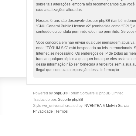
sobre tais alterações, embora nós recomendamos que você 
e/ou atualizações alteradas.
Nossos fóruns são desenvolvidos por phpBB (também denomi
“
GNU General Public License v2
” (conhecida como “GPL”) 
conteúdo ou conduta permitido e/ou não permitido. Se você 
Você concorda em não enviar qualquer mensagem abusiva, obs
onde “FÓRUM SIG” está hospedado ou leis internacionais. Se
Internet, se necessário. Os endereços de IP de todas as me
trancar qualquer tópico a qualquer hora que eles assim o d
dessa informação não ser fornecida a terceiros sem a sua a
ilegal que conduza a exposição dessa informação.
Powered by
phpBB
® Forum Software © phpBB Limited
Traduzido por:
Suporte phpBB
Style we_universal created by
INVENTEA
&
Melvin García
Privacidade
|
Termos