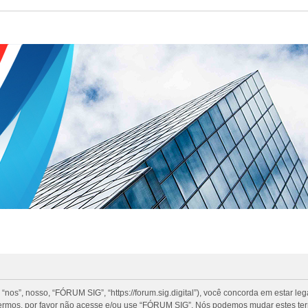
”, nosso, “FÓRUM SIG”, “https://forum.sig.digital”), você concorda em estar le
termos, por favor não acesse e/ou use “FÓRUM SIG”. Nós podemos mudar estes te