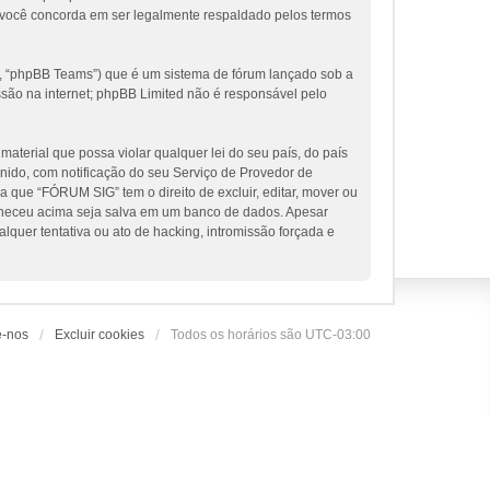
 você concorda em ser legalmente respaldado pelos termos
, “phpBB Teams”) que é um sistema de fórum lançado sob a
ssão na internet; phpBB Limited não é responsável pelo
terial que possa violar qualquer lei do seu país, do país
nido, com notificação do seu Serviço de Provedor de
 que “FÓRUM SIG” tem o direito de excluir, editar, mover ou
orneceu acima seja salva em um banco de dados. Apesar
uer tentativa ou ato de hacking, intromissão forçada e
e-nos
Excluir cookies
Todos os horários são
UTC-03:00