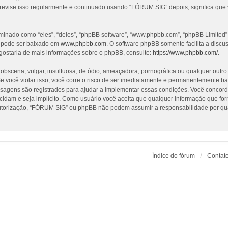
revise isso regularmente e continuado usando “FÓRUM SIG” depois, significa que
nado como “eles”, “deles”, “phpBB software”, “www.phpbb.com”, “phpBB Limited”
e pode ser baixado em
www.phpbb.com
. O software phpBB somente facilita a discu
gostaria de mais informações sobre o phpBB, consulte:
https://www.phpbb.com/
.
cena, vulgar, insultuosa, de ódio, ameaçadora, pornográfica ou qualquer outro ma
 você violar isso, você corre o risco de ser imediatamente e permanentemente ba
nsagens são registrados para ajudar a implementar essas condições. Você concorda
ecidam e seja implícito. Como usuário você aceita que qualquer informação que f
utorização, “FÓRUM SIG” ou phpBB não podem assumir a responsabilidade por qualq
Índice do fórum
Contat