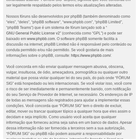
ser legalmente respaldado pelos termos e/ou atualizações alteradas.
Nossos fóruns são desenvolvidos por phpBB (também denominado como
“eles”, “deles”, “phpBB software”, “www.phpbb.com”, “phpBB Limited”,
“phpBB Teams”) que é um sistema de fórum lançado sob a “
GNU General Public License v2
” (conhecida como “GPL”) e pode ser
baixado em
www.phpbb.com
. O software phpBB somente facilita a
discussão na internet; phpBB Limited não é responsável pelo conteúdo ou
conduta permitido e/ou não permitido. Se você gostaria de mais
informações sobre o phpBB, consulte:
https://www.phpbb.com/
.
Você concorda em não enviar qualquer mensagem abusiva, obscena,
vulgar, insultuosa, de ódio, ameaçadora, pornográfica ou qualquer outro
material que possa violar qualquer lei do seu país, do país onde “FÓRUM
SIG” está hospedado ou leis internacionais. Se você violar isso, você corre
o risco de ser imediatamente e permanentemente banido, com notificação
do seu Serviço de Provedor de Internet, se necessário. Os endereços de IP
de todas as mensagens são registrados para ajudar a implementar essas
condições. Você concorda que “FÓRUM SIG” tem o direito de excluir,
editar, mover ou trancar qualquer tópico a qualquer hora que eles assim o
decidam e seja implícito. Como usuário você aceita que qualquer
informação que forneceu acima seja salva em um banco de dados. Apesar
dessa informação não ser fornecida a terceiros sem a sua autorização,
“FÓRUM SIG” ou phpBB não podem assumir a responsabilidade por