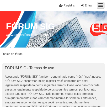
Registrar
Entrar
FÓRUM SIG
www.sigcertificadora.com.br
Índice do fórum
FÓRUM SIG - Termos de uso
Acessando “FÓRUM SIG” (também denominado como “nós”, “nos”, nosso,
“FÓRUM SIG”, “https://forum.sig.digital”), você concorda em estar
legalmente respaldado pelos seguintes termos. Caso você não concorde
em estar legalmente respaldado pelos seguintes termos, por favor não
acesse e/ou use “FÓRUM SIG”. Nós podemos mudar estes termos a
qualquer momento e nós vamos tentar informá-lo sobre tais alterações,
embora nós recomendamos que você revise isso regularmente e
continuado usando “FÓRUM SIG” depois, significa que você concorda em