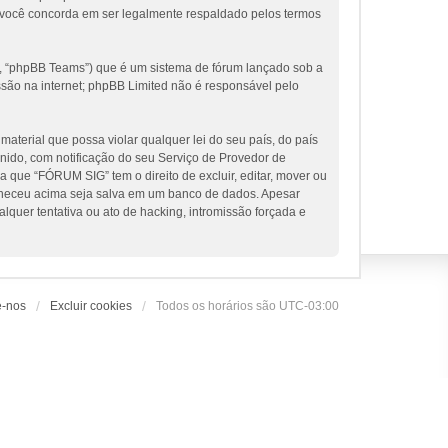
 você concorda em ser legalmente respaldado pelos termos
, “phpBB Teams”) que é um sistema de fórum lançado sob a
ssão na internet; phpBB Limited não é responsável pelo
terial que possa violar qualquer lei do seu país, do país
nido, com notificação do seu Serviço de Provedor de
 que “FÓRUM SIG” tem o direito de excluir, editar, mover ou
orneceu acima seja salva em um banco de dados. Apesar
uer tentativa ou ato de hacking, intromissão forçada e
e-nos
Excluir cookies
Todos os horários são
UTC-03:00