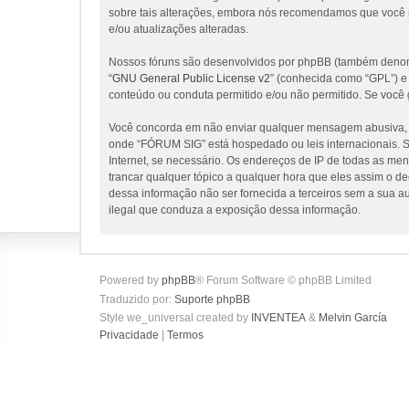
sobre tais alterações, embora nós recomendamos que você 
e/ou atualizações alteradas.
Nossos fóruns são desenvolvidos por phpBB (também denomi
“
GNU General Public License v2
” (conhecida como “GPL”) 
conteúdo ou conduta permitido e/ou não permitido. Se você 
Você concorda em não enviar qualquer mensagem abusiva, obs
onde “FÓRUM SIG” está hospedado ou leis internacionais. Se
Internet, se necessário. Os endereços de IP de todas as me
trancar qualquer tópico a qualquer hora que eles assim o d
dessa informação não ser fornecida a terceiros sem a sua a
ilegal que conduza a exposição dessa informação.
Powered by
phpBB
® Forum Software © phpBB Limited
Traduzido por:
Suporte phpBB
Style we_universal created by
INVENTEA
&
Melvin García
Privacidade
|
Termos