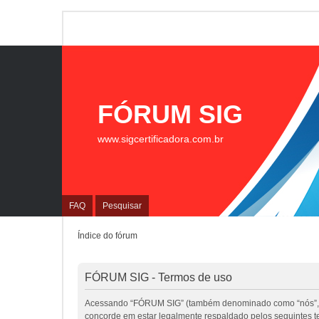
FÓRUM SIG
www.sigcertificadora.com.br
FAQ
Pesquisar
Índice do fórum
FÓRUM SIG - Termos de uso
Acessando “FÓRUM SIG” (também denominado como “nós”, “nos
concorde em estar legalmente respaldado pelos seguintes 