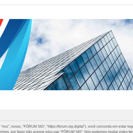
”, nosso, “FÓRUM SIG”, “https://forum.sig.digital”), você concorda em estar le
termos, por favor não acesse e/ou use “FÓRUM SIG”. Nós podemos mudar estes te