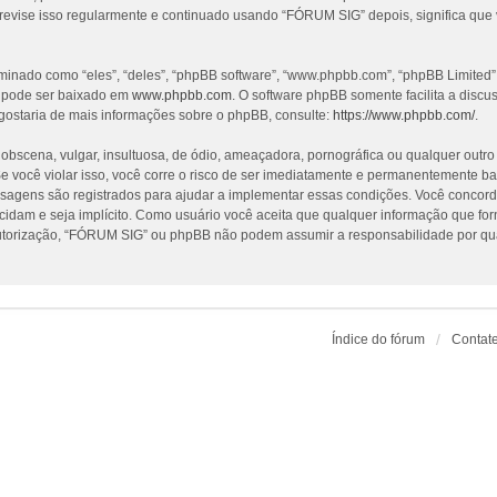
revise isso regularmente e continuado usando “FÓRUM SIG” depois, significa que
nado como “eles”, “deles”, “phpBB software”, “www.phpbb.com”, “phpBB Limited”
e pode ser baixado em
www.phpbb.com
. O software phpBB somente facilita a discu
gostaria de mais informações sobre o phpBB, consulte:
https://www.phpbb.com/
.
cena, vulgar, insultuosa, de ódio, ameaçadora, pornográfica ou qualquer outro ma
 você violar isso, você corre o risco de ser imediatamente e permanentemente ba
nsagens são registrados para ajudar a implementar essas condições. Você concorda
ecidam e seja implícito. Como usuário você aceita que qualquer informação que f
utorização, “FÓRUM SIG” ou phpBB não podem assumir a responsabilidade por qualq
Índice do fórum
Contat