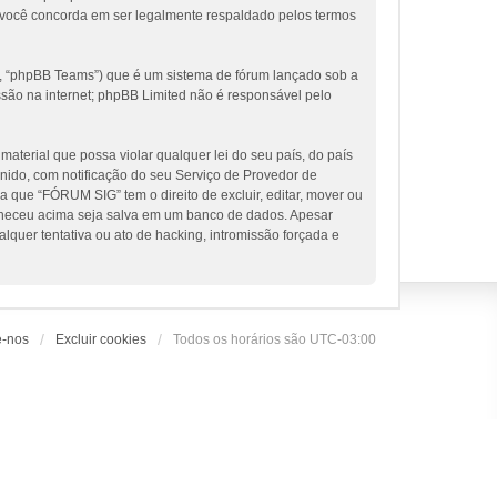
 você concorda em ser legalmente respaldado pelos termos
, “phpBB Teams”) que é um sistema de fórum lançado sob a
ssão na internet; phpBB Limited não é responsável pelo
terial que possa violar qualquer lei do seu país, do país
nido, com notificação do seu Serviço de Provedor de
 que “FÓRUM SIG” tem o direito de excluir, editar, mover ou
orneceu acima seja salva em um banco de dados. Apesar
uer tentativa ou ato de hacking, intromissão forçada e
e-nos
Excluir cookies
Todos os horários são
UTC-03:00