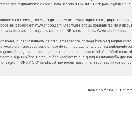
revise isso regularmente e continuado usando “FÓRUM SIG” depois, significa que
nado como “eles”, “deles”, “phpBB software”, “www.phpbb.com”, “phpBB Limited”
e pode ser baixado em
www.phpbb.com
. O software phpBB somente facilita a discu
gostaria de mais informações sobre o phpBB, consulte:
https://www.phpbb.com/
.
cena, vulgar, insultuosa, de ódio, ameaçadora, pornográfica ou qualquer outro ma
 você violar isso, você corre o risco de ser imediatamente e permanentemente ba
nsagens são registrados para ajudar a implementar essas condições. Você concorda
ecidam e seja implícito. Como usuário você aceita que qualquer informação que f
utorização, “FÓRUM SIG” ou phpBB não podem assumir a responsabilidade por qualq
Índice do fórum
Contat