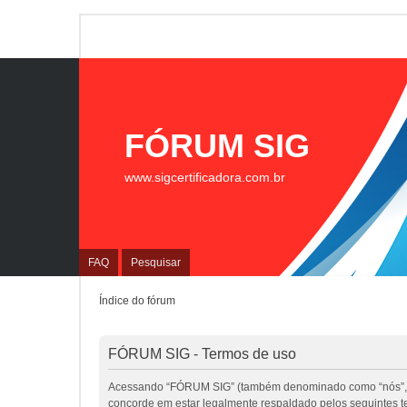
FÓRUM SIG
www.sigcertificadora.com.br
FAQ
Pesquisar
Índice do fórum
FÓRUM SIG - Termos de uso
Acessando “FÓRUM SIG” (também denominado como “nós”, “nos
concorde em estar legalmente respaldado pelos seguintes 