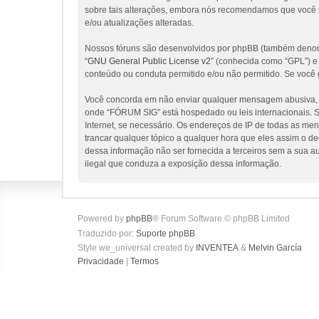
sobre tais alterações, embora nós recomendamos que você 
e/ou atualizações alteradas.
Nossos fóruns são desenvolvidos por phpBB (também denomi
“
GNU General Public License v2
” (conhecida como “GPL”) 
conteúdo ou conduta permitido e/ou não permitido. Se você 
Você concorda em não enviar qualquer mensagem abusiva, obs
onde “FÓRUM SIG” está hospedado ou leis internacionais. Se
Internet, se necessário. Os endereços de IP de todas as me
trancar qualquer tópico a qualquer hora que eles assim o d
dessa informação não ser fornecida a terceiros sem a sua a
ilegal que conduza a exposição dessa informação.
Powered by
phpBB
® Forum Software © phpBB Limited
Traduzido por:
Suporte phpBB
Style we_universal created by
INVENTEA
&
Melvin García
Privacidade
|
Termos