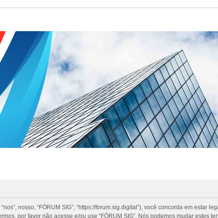
”, nosso, “FÓRUM SIG”, “https://forum.sig.digital”), você concorda em estar le
termos, por favor não acesse e/ou use “FÓRUM SIG”. Nós podemos mudar estes te