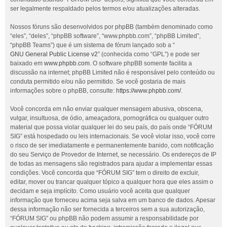
ser legalmente respaldado pelos termos e/ou atualizações alteradas.
Nossos fóruns são desenvolvidos por phpBB (também denominado como
“eles”, “deles”, “phpBB software”, “www.phpbb.com”, “phpBB Limited”,
“phpBB Teams”) que é um sistema de fórum lançado sob a “
GNU General Public License v2
” (conhecida como “GPL”) e pode ser
baixado em
www.phpbb.com
. O software phpBB somente facilita a
discussão na internet; phpBB Limited não é responsável pelo conteúdo ou
conduta permitido e/ou não permitido. Se você gostaria de mais
informações sobre o phpBB, consulte:
https://www.phpbb.com/
.
Você concorda em não enviar qualquer mensagem abusiva, obscena,
vulgar, insultuosa, de ódio, ameaçadora, pornográfica ou qualquer outro
material que possa violar qualquer lei do seu país, do país onde “FÓRUM
SIG” está hospedado ou leis internacionais. Se você violar isso, você corre
o risco de ser imediatamente e permanentemente banido, com notificação
do seu Serviço de Provedor de Internet, se necessário. Os endereços de IP
de todas as mensagens são registrados para ajudar a implementar essas
condições. Você concorda que “FÓRUM SIG” tem o direito de excluir,
editar, mover ou trancar qualquer tópico a qualquer hora que eles assim o
decidam e seja implícito. Como usuário você aceita que qualquer
informação que forneceu acima seja salva em um banco de dados. Apesar
dessa informação não ser fornecida a terceiros sem a sua autorização,
“FÓRUM SIG” ou phpBB não podem assumir a responsabilidade por