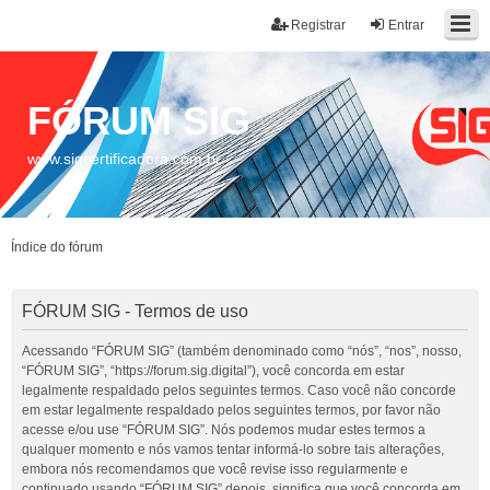
Registrar
Entrar
FÓRUM SIG
www.sigcertificadora.com.br
Índice do fórum
FÓRUM SIG - Termos de uso
Acessando “FÓRUM SIG” (também denominado como “nós”, “nos”, nosso,
“FÓRUM SIG”, “https://forum.sig.digital”), você concorda em estar
legalmente respaldado pelos seguintes termos. Caso você não concorde
em estar legalmente respaldado pelos seguintes termos, por favor não
acesse e/ou use “FÓRUM SIG”. Nós podemos mudar estes termos a
qualquer momento e nós vamos tentar informá-lo sobre tais alterações,
embora nós recomendamos que você revise isso regularmente e
continuado usando “FÓRUM SIG” depois, significa que você concorda em