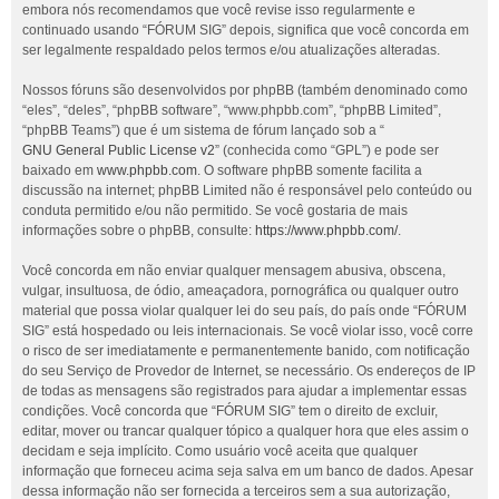
embora nós recomendamos que você revise isso regularmente e
continuado usando “FÓRUM SIG” depois, significa que você concorda em
ser legalmente respaldado pelos termos e/ou atualizações alteradas.
Nossos fóruns são desenvolvidos por phpBB (também denominado como
“eles”, “deles”, “phpBB software”, “www.phpbb.com”, “phpBB Limited”,
“phpBB Teams”) que é um sistema de fórum lançado sob a “
GNU General Public License v2
” (conhecida como “GPL”) e pode ser
baixado em
www.phpbb.com
. O software phpBB somente facilita a
discussão na internet; phpBB Limited não é responsável pelo conteúdo ou
conduta permitido e/ou não permitido. Se você gostaria de mais
informações sobre o phpBB, consulte:
https://www.phpbb.com/
.
Você concorda em não enviar qualquer mensagem abusiva, obscena,
vulgar, insultuosa, de ódio, ameaçadora, pornográfica ou qualquer outro
material que possa violar qualquer lei do seu país, do país onde “FÓRUM
SIG” está hospedado ou leis internacionais. Se você violar isso, você corre
o risco de ser imediatamente e permanentemente banido, com notificação
do seu Serviço de Provedor de Internet, se necessário. Os endereços de IP
de todas as mensagens são registrados para ajudar a implementar essas
condições. Você concorda que “FÓRUM SIG” tem o direito de excluir,
editar, mover ou trancar qualquer tópico a qualquer hora que eles assim o
decidam e seja implícito. Como usuário você aceita que qualquer
informação que forneceu acima seja salva em um banco de dados. Apesar
dessa informação não ser fornecida a terceiros sem a sua autorização,