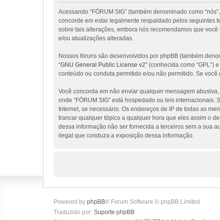
Acessando “FÓRUM SIG” (também denominado como “nós”, “nos
concorde em estar legalmente respaldado pelos seguintes 
sobre tais alterações, embora nós recomendamos que você 
e/ou atualizações alteradas.
Nossos fóruns são desenvolvidos por phpBB (também denomi
“
GNU General Public License v2
” (conhecida como “GPL”) 
conteúdo ou conduta permitido e/ou não permitido. Se você 
Você concorda em não enviar qualquer mensagem abusiva, obs
onde “FÓRUM SIG” está hospedado ou leis internacionais. Se
Internet, se necessário. Os endereços de IP de todas as me
trancar qualquer tópico a qualquer hora que eles assim o d
dessa informação não ser fornecida a terceiros sem a sua a
ilegal que conduza a exposição dessa informação.
Powered by
phpBB
® Forum Software © phpBB Limited
Traduzido por:
Suporte phpBB