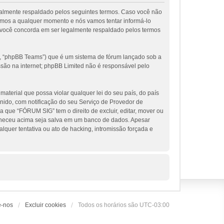
galmente respaldado pelos seguintes termos. Caso você não
rmos a qualquer momento e nós vamos tentar informá-lo
 você concorda em ser legalmente respaldado pelos termos
, “phpBB Teams”) que é um sistema de fórum lançado sob a
ssão na internet; phpBB Limited não é responsável pelo
terial que possa violar qualquer lei do seu país, do país
nido, com notificação do seu Serviço de Provedor de
 que “FÓRUM SIG” tem o direito de excluir, editar, mover ou
orneceu acima seja salva em um banco de dados. Apesar
uer tentativa ou ato de hacking, intromissão forçada e
e-nos
Excluir cookies
Todos os horários são
UTC-03:00