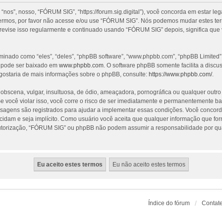
”, nosso, “FÓRUM SIG”, “https://forum.sig.digital”), você concorda em estar le
termos, por favor não acesse e/ou use “FÓRUM SIG”. Nós podemos mudar estes te
revise isso regularmente e continuado usando “FÓRUM SIG” depois, significa que
nado como “eles”, “deles”, “phpBB software”, “www.phpbb.com”, “phpBB Limited”
e pode ser baixado em
www.phpbb.com
. O software phpBB somente facilita a discu
gostaria de mais informações sobre o phpBB, consulte:
https://www.phpbb.com/
.
cena, vulgar, insultuosa, de ódio, ameaçadora, pornográfica ou qualquer outro ma
 você violar isso, você corre o risco de ser imediatamente e permanentemente ba
nsagens são registrados para ajudar a implementar essas condições. Você concorda
ecidam e seja implícito. Como usuário você aceita que qualquer informação que f
utorização, “FÓRUM SIG” ou phpBB não podem assumir a responsabilidade por qualq
Índice do fórum
Contat