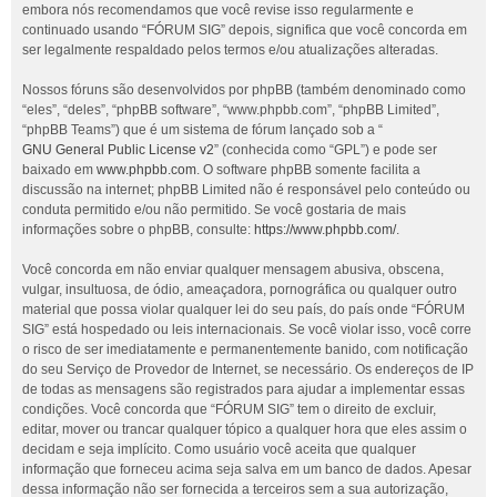
embora nós recomendamos que você revise isso regularmente e
continuado usando “FÓRUM SIG” depois, significa que você concorda em
ser legalmente respaldado pelos termos e/ou atualizações alteradas.
Nossos fóruns são desenvolvidos por phpBB (também denominado como
“eles”, “deles”, “phpBB software”, “www.phpbb.com”, “phpBB Limited”,
“phpBB Teams”) que é um sistema de fórum lançado sob a “
GNU General Public License v2
” (conhecida como “GPL”) e pode ser
baixado em
www.phpbb.com
. O software phpBB somente facilita a
discussão na internet; phpBB Limited não é responsável pelo conteúdo ou
conduta permitido e/ou não permitido. Se você gostaria de mais
informações sobre o phpBB, consulte:
https://www.phpbb.com/
.
Você concorda em não enviar qualquer mensagem abusiva, obscena,
vulgar, insultuosa, de ódio, ameaçadora, pornográfica ou qualquer outro
material que possa violar qualquer lei do seu país, do país onde “FÓRUM
SIG” está hospedado ou leis internacionais. Se você violar isso, você corre
o risco de ser imediatamente e permanentemente banido, com notificação
do seu Serviço de Provedor de Internet, se necessário. Os endereços de IP
de todas as mensagens são registrados para ajudar a implementar essas
condições. Você concorda que “FÓRUM SIG” tem o direito de excluir,
editar, mover ou trancar qualquer tópico a qualquer hora que eles assim o
decidam e seja implícito. Como usuário você aceita que qualquer
informação que forneceu acima seja salva em um banco de dados. Apesar
dessa informação não ser fornecida a terceiros sem a sua autorização,