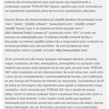
embora nós recomendamos que você revise isso regularmente e
continuado usando “FÓRUM SIG” depois, significa que você concorda em
ser legalmente respaldado pelos termos e/ou atualizações alteradas.
Nossos fóruns são desenvolvidos por phpBB (também denominado como
“eles”, “deles”, “phpBB software”, “www.phpbb.com”, “phpBB Limited”,
“phpBB Teams”) que é um sistema de fórum lançado sob a “
GNU General Public License v2
” (conhecida como “GPL”) e pode ser
baixado em
www.phpbb.com
. O software phpBB somente facilita a
discussão na internet; phpBB Limited não é responsável pelo conteúdo ou
conduta permitido e/ou não permitido. Se você gostaria de mais
informações sobre o phpBB, consulte:
https://www.phpbb.com/
.
Você concorda em não enviar qualquer mensagem abusiva, obscena,
vulgar, insultuosa, de ódio, ameaçadora, pornográfica ou qualquer outro
material que possa violar qualquer lei do seu país, do país onde “FÓRUM
SIG” está hospedado ou leis internacionais. Se você violar isso, você corre
o risco de ser imediatamente e permanentemente banido, com notificação
do seu Serviço de Provedor de Internet, se necessário. Os endereços de IP
de todas as mensagens são registrados para ajudar a implementar essas
condições. Você concorda que “FÓRUM SIG” tem o direito de excluir,
editar, mover ou trancar qualquer tópico a qualquer hora que eles assim o
decidam e seja implícito. Como usuário você aceita que qualquer
informação que forneceu acima seja salva em um banco de dados. Apesar
dessa informação não ser fornecida a terceiros sem a sua autorização,