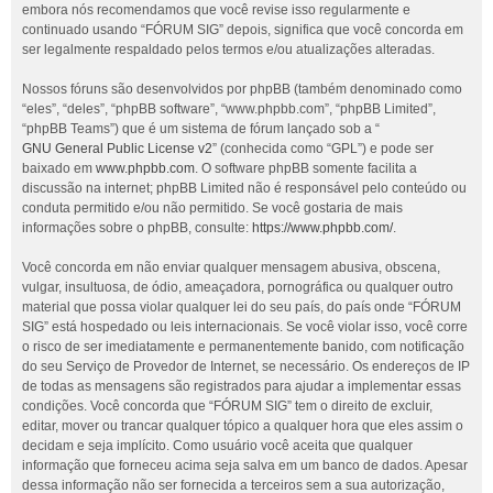
embora nós recomendamos que você revise isso regularmente e
continuado usando “FÓRUM SIG” depois, significa que você concorda em
ser legalmente respaldado pelos termos e/ou atualizações alteradas.
Nossos fóruns são desenvolvidos por phpBB (também denominado como
“eles”, “deles”, “phpBB software”, “www.phpbb.com”, “phpBB Limited”,
“phpBB Teams”) que é um sistema de fórum lançado sob a “
GNU General Public License v2
” (conhecida como “GPL”) e pode ser
baixado em
www.phpbb.com
. O software phpBB somente facilita a
discussão na internet; phpBB Limited não é responsável pelo conteúdo ou
conduta permitido e/ou não permitido. Se você gostaria de mais
informações sobre o phpBB, consulte:
https://www.phpbb.com/
.
Você concorda em não enviar qualquer mensagem abusiva, obscena,
vulgar, insultuosa, de ódio, ameaçadora, pornográfica ou qualquer outro
material que possa violar qualquer lei do seu país, do país onde “FÓRUM
SIG” está hospedado ou leis internacionais. Se você violar isso, você corre
o risco de ser imediatamente e permanentemente banido, com notificação
do seu Serviço de Provedor de Internet, se necessário. Os endereços de IP
de todas as mensagens são registrados para ajudar a implementar essas
condições. Você concorda que “FÓRUM SIG” tem o direito de excluir,
editar, mover ou trancar qualquer tópico a qualquer hora que eles assim o
decidam e seja implícito. Como usuário você aceita que qualquer
informação que forneceu acima seja salva em um banco de dados. Apesar
dessa informação não ser fornecida a terceiros sem a sua autorização,