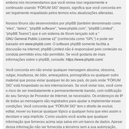
embora nós recomendamos que você revise isso regularmente e
continuado usando “FÓRUM SIG” depois, significa que você concorda em
ser legalmente respaldado pelos termos e/ou atualizações alteradas.
Nossos fóruns são desenvolvidos por phpBB (também denominado como
“eles”, “deles”, “phpBB software”, “www.phpbb.com”, “phpBB Limited”,
“phpBB Teams”) que é um sistema de fórum lançado sob a “
GNU General Public License v2
” (conhecida como “GPL”) e pode ser
baixado em
www.phpbb.com
. O software phpBB somente facilita a
discussão na internet; phpBB Limited não é responsável pelo conteúdo ou
conduta permitido e/ou não permitido. Se você gostaria de mais
informações sobre o phpBB, consulte:
https://www.phpbb.com/
.
Você concorda em não enviar qualquer mensagem abusiva, obscena,
vulgar, insultuosa, de ódio, ameaçadora, pornográfica ou qualquer outro
material que possa violar qualquer lei do seu país, do país onde “FÓRUM
SIG” está hospedado ou leis internacionais. Se você violar isso, você corre
o risco de ser imediatamente e permanentemente banido, com notificação
do seu Serviço de Provedor de Internet, se necessário. Os endereços de IP
de todas as mensagens são registrados para ajudar a implementar essas
condições. Você concorda que “FÓRUM SIG” tem o direito de excluir,
editar, mover ou trancar qualquer tópico a qualquer hora que eles assim o
decidam e seja implícito. Como usuário você aceita que qualquer
informação que forneceu acima seja salva em um banco de dados. Apesar
dessa informação não ser fornecida a terceiros sem a sua autorização,