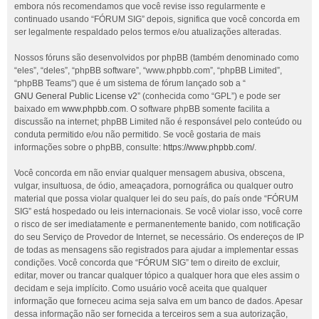
embora nós recomendamos que você revise isso regularmente e
continuado usando “FÓRUM SIG” depois, significa que você concorda em
ser legalmente respaldado pelos termos e/ou atualizações alteradas.
Nossos fóruns são desenvolvidos por phpBB (também denominado como
“eles”, “deles”, “phpBB software”, “www.phpbb.com”, “phpBB Limited”,
“phpBB Teams”) que é um sistema de fórum lançado sob a “
GNU General Public License v2
” (conhecida como “GPL”) e pode ser
baixado em
www.phpbb.com
. O software phpBB somente facilita a
discussão na internet; phpBB Limited não é responsável pelo conteúdo ou
conduta permitido e/ou não permitido. Se você gostaria de mais
informações sobre o phpBB, consulte:
https://www.phpbb.com/
.
Você concorda em não enviar qualquer mensagem abusiva, obscena,
vulgar, insultuosa, de ódio, ameaçadora, pornográfica ou qualquer outro
material que possa violar qualquer lei do seu país, do país onde “FÓRUM
SIG” está hospedado ou leis internacionais. Se você violar isso, você corre
o risco de ser imediatamente e permanentemente banido, com notificação
do seu Serviço de Provedor de Internet, se necessário. Os endereços de IP
de todas as mensagens são registrados para ajudar a implementar essas
condições. Você concorda que “FÓRUM SIG” tem o direito de excluir,
editar, mover ou trancar qualquer tópico a qualquer hora que eles assim o
decidam e seja implícito. Como usuário você aceita que qualquer
informação que forneceu acima seja salva em um banco de dados. Apesar
dessa informação não ser fornecida a terceiros sem a sua autorização,