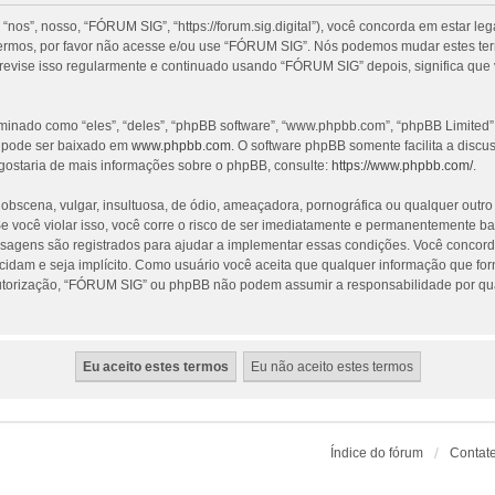
”, nosso, “FÓRUM SIG”, “https://forum.sig.digital”), você concorda em estar le
termos, por favor não acesse e/ou use “FÓRUM SIG”. Nós podemos mudar estes te
revise isso regularmente e continuado usando “FÓRUM SIG” depois, significa que
nado como “eles”, “deles”, “phpBB software”, “www.phpbb.com”, “phpBB Limited”
e pode ser baixado em
www.phpbb.com
. O software phpBB somente facilita a discu
gostaria de mais informações sobre o phpBB, consulte:
https://www.phpbb.com/
.
cena, vulgar, insultuosa, de ódio, ameaçadora, pornográfica ou qualquer outro ma
 você violar isso, você corre o risco de ser imediatamente e permanentemente ba
nsagens são registrados para ajudar a implementar essas condições. Você concorda
ecidam e seja implícito. Como usuário você aceita que qualquer informação que f
utorização, “FÓRUM SIG” ou phpBB não podem assumir a responsabilidade por qualq
Índice do fórum
Contat