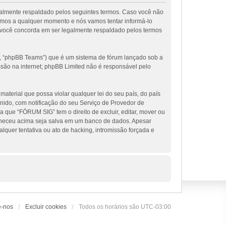
galmente respaldado pelos seguintes termos. Caso você não
rmos a qualquer momento e nós vamos tentar informá-lo
 você concorda em ser legalmente respaldado pelos termos
, “phpBB Teams”) que é um sistema de fórum lançado sob a
ssão na internet; phpBB Limited não é responsável pelo
terial que possa violar qualquer lei do seu país, do país
nido, com notificação do seu Serviço de Provedor de
 que “FÓRUM SIG” tem o direito de excluir, editar, mover ou
orneceu acima seja salva em um banco de dados. Apesar
uer tentativa ou ato de hacking, intromissão forçada e
e-nos
Excluir cookies
Todos os horários são
UTC-03:00