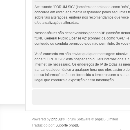
Acessando “FÓRUM SIG” (também denominado como “nós”, “nos
concorde em estar legalmente respaldado pelos seguintes 
sobre tais alterações, embora nós recomendamos que você 
e/ou atualizações alteradas.
Nossos fóruns são desenvolvidos por phpBB (também denomi
“
GNU General Public License v2
” (conhecida como “GPL”) 
conteúdo ou conduta permitido e/ou não permitido. Se você 
Você concorda em não enviar qualquer mensagem abusiva, obs
onde “FÓRUM SIG” está hospedado ou leis internacionais. Se
Internet, se necessário. Os endereços de IP de todas as me
trancar qualquer tópico a qualquer hora que eles assim o d
dessa informação não ser fornecida a terceiros sem a sua a
ilegal que conduza a exposição dessa informação.
Powered by
phpBB
® Forum Software © phpBB Limited
Traduzido por:
Suporte phpBB