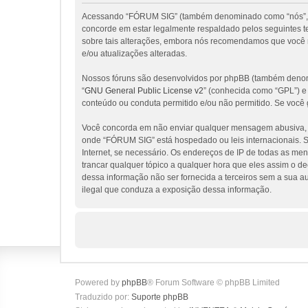
Acessando “FÓRUM SIG” (também denominado como “nós”, “nos
concorde em estar legalmente respaldado pelos seguintes 
sobre tais alterações, embora nós recomendamos que você 
e/ou atualizações alteradas.
Nossos fóruns são desenvolvidos por phpBB (também denomi
“
GNU General Public License v2
” (conhecida como “GPL”) 
conteúdo ou conduta permitido e/ou não permitido. Se você 
Você concorda em não enviar qualquer mensagem abusiva, obs
onde “FÓRUM SIG” está hospedado ou leis internacionais. Se
Internet, se necessário. Os endereços de IP de todas as me
trancar qualquer tópico a qualquer hora que eles assim o d
dessa informação não ser fornecida a terceiros sem a sua a
ilegal que conduza a exposição dessa informação.
Powered by
phpBB
® Forum Software © phpBB Limited
Traduzido por:
Suporte phpBB