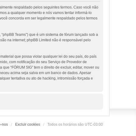
galmente respaldado pelos seguintes termos. Caso você não
rmos a qualquer momento e nós vamos tentar informá-lo
 você concorda em ser legalmente respaldado pelos termos
, “phpBB Teams”) que é um sistema de fórum lançado sob a
ssão na internet; phpBB Limited não é responsável pelo
terial que possa violar qualquer lei do seu país, do país
nido, com notificação do seu Serviço de Provedor de
 que “FÓRUM SIG” tem o direito de excluir, editar, mover ou
orneceu acima seja salva em um banco de dados. Apesar
uer tentativa ou ato de hacking, intromissão forçada e
e-nos
Excluir cookies
Todos os horários são
UTC-03:00