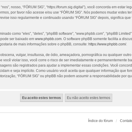
”, nosso, “FÓRUM SIG”, “https://forum.sig.digital”), você concorda em estar le
termos, por favor não acesse e/ou use “FÓRUM SIG”. Nós podemos mudar estes te
revise isso regularmente e continuado usando “FÓRUM SIG” depois, significa que
nado como “eles”, “deles”, “phpBB software”, “www.phpbb.com”, “phpBB Limited”
e pode ser baixado em
www.phpbb.com
. O software phpBB somente facilita a discu
gostaria de mais informações sobre o phpBB, consulte:
https://www.phpbb.com/
.
cena, vulgar, insultuosa, de ódio, ameaçadora, pornográfica ou qualquer outro ma
 você violar isso, você corre o risco de ser imediatamente e permanentemente ba
nsagens são registrados para ajudar a implementar essas condições. Você concorda
ecidam e seja implícito. Como usuário você aceita que qualquer informação que f
utorização, “FÓRUM SIG” ou phpBB não podem assumir a responsabilidade por qualq
Índice do fórum
Contat