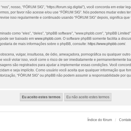
”, nosso, “FÓRUM SIG”, “https://forum.sig.digital”), você concorda em estar le
termos, por favor não acesse e/ou use “FÓRUM SIG”. Nós podemos mudar estes te
revise isso regularmente e continuado usando “FÓRUM SIG” depois, significa que
nado como “eles”, “deles”, “phpBB software”, “www.phpbb.com”, “phpBB Limited”
e pode ser baixado em
www.phpbb.com
. O software phpBB somente facilita a discu
gostaria de mais informações sobre o phpBB, consulte:
https://www.phpbb.com/
.
cena, vulgar, insultuosa, de ódio, ameaçadora, pornográfica ou qualquer outro ma
 você violar isso, você corre o risco de ser imediatamente e permanentemente ba
nsagens são registrados para ajudar a implementar essas condições. Você concorda
ecidam e seja implícito. Como usuário você aceita que qualquer informação que f
utorização, “FÓRUM SIG” ou phpBB não podem assumir a responsabilidade por qualq
Índice do fórum
Contat