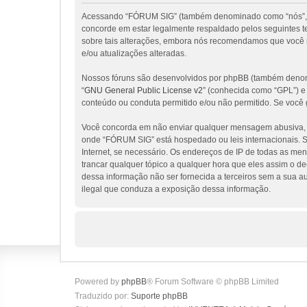
Acessando “FÓRUM SIG” (também denominado como “nós”, “nos
concorde em estar legalmente respaldado pelos seguintes 
sobre tais alterações, embora nós recomendamos que você 
e/ou atualizações alteradas.
Nossos fóruns são desenvolvidos por phpBB (também denomi
“
GNU General Public License v2
” (conhecida como “GPL”) 
conteúdo ou conduta permitido e/ou não permitido. Se você 
Você concorda em não enviar qualquer mensagem abusiva, obs
onde “FÓRUM SIG” está hospedado ou leis internacionais. Se
Internet, se necessário. Os endereços de IP de todas as me
trancar qualquer tópico a qualquer hora que eles assim o d
dessa informação não ser fornecida a terceiros sem a sua a
ilegal que conduza a exposição dessa informação.
Powered by
phpBB
® Forum Software © phpBB Limited
Traduzido por:
Suporte phpBB