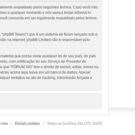
galmente respaldado pelos seguintes termos. Caso você não
rmos a qualquer momento e nós vamos tentar informá-lo
 você concorda em ser legalmente respaldado pelos termos
, “phpBB Teams”) que é um sistema de fórum lançado sob a
ssão na internet; phpBB Limited não é responsável pelo
terial que possa violar qualquer lei do seu país, do país
nido, com notificação do seu Serviço de Provedor de
 que “FÓRUM SIG” tem o direito de excluir, editar, mover ou
orneceu acima seja salva em um banco de dados. Apesar
uer tentativa ou ato de hacking, intromissão forçada e
e-nos
Excluir cookies
Todos os horários são
UTC-03:00