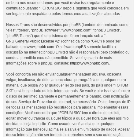
embora nós recomendamos que você revise isso regularmente e
continuado usando “FÓRUM SIG” depois, significa que você concorda em
ser legalmente respaldado pelos termos e/ou atualizações alteradas.
Nossos fóruns são desenvolvidos por phpBB (também denominado como
“eles”, “deles”, “phpBB software”, “www.phpbb.com”, “phpBB Limited”,
“phpBB Teams”) que é um sistema de fórum lançado sob a “
GNU General Public License v2
” (conhecida como “GPL”) e pode ser
baixado em
www.phpbb.com
. O software phpBB somente facilita a
discussão na internet; phpBB Limited não é responsável pelo conteúdo ou
conduta permitido e/ou não permitido. Se você gostaria de mais
informações sobre o phpBB, consulte:
https://www.phpbb.com/
.
Você concorda em não enviar qualquer mensagem abusiva, obscena,
vulgar, insultuosa, de ódio, ameaçadora, pornográfica ou qualquer outro
material que possa violar qualquer lei do seu país, do país onde “FÓRUM
SIG” está hospedado ou leis internacionais. Se você violar isso, você corre
o risco de ser imediatamente e permanentemente banido, com notificação
do seu Serviço de Provedor de Internet, se necessário. Os endereços de IP
de todas as mensagens são registrados para ajudar a implementar essas
condições. Você concorda que “FÓRUM SIG” tem o direito de excluir,
editar, mover ou trancar qualquer tópico a qualquer hora que eles assim o
decidam e seja implícito. Como usuário você aceita que qualquer
informação que forneceu acima seja salva em um banco de dados. Apesar
dessa informação não ser fornecida a terceiros sem a sua autorização,