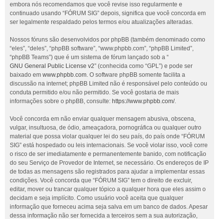
embora nós recomendamos que você revise isso regularmente e
continuado usando “FÓRUM SIG” depois, significa que você concorda em
ser legalmente respaldado pelos termos e/ou atualizações alteradas.
Nossos fóruns são desenvolvidos por phpBB (também denominado como
“eles”, “deles”, “phpBB software”, “www.phpbb.com”, “phpBB Limited”,
“phpBB Teams”) que é um sistema de fórum lançado sob a “
GNU General Public License v2
” (conhecida como “GPL”) e pode ser
baixado em
www.phpbb.com
. O software phpBB somente facilita a
discussão na internet; phpBB Limited não é responsável pelo conteúdo ou
conduta permitido e/ou não permitido. Se você gostaria de mais
informações sobre o phpBB, consulte:
https://www.phpbb.com/
.
Você concorda em não enviar qualquer mensagem abusiva, obscena,
vulgar, insultuosa, de ódio, ameaçadora, pornográfica ou qualquer outro
material que possa violar qualquer lei do seu país, do país onde “FÓRUM
SIG” está hospedado ou leis internacionais. Se você violar isso, você corre
o risco de ser imediatamente e permanentemente banido, com notificação
do seu Serviço de Provedor de Internet, se necessário. Os endereços de IP
de todas as mensagens são registrados para ajudar a implementar essas
condições. Você concorda que “FÓRUM SIG” tem o direito de excluir,
editar, mover ou trancar qualquer tópico a qualquer hora que eles assim o
decidam e seja implícito. Como usuário você aceita que qualquer
informação que forneceu acima seja salva em um banco de dados. Apesar
dessa informação não ser fornecida a terceiros sem a sua autorização,