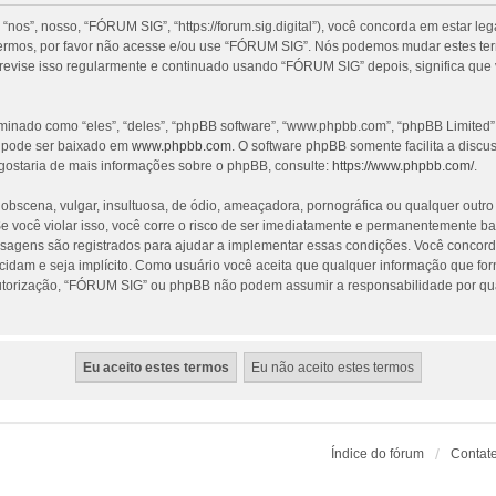
”, nosso, “FÓRUM SIG”, “https://forum.sig.digital”), você concorda em estar le
termos, por favor não acesse e/ou use “FÓRUM SIG”. Nós podemos mudar estes te
revise isso regularmente e continuado usando “FÓRUM SIG” depois, significa que
nado como “eles”, “deles”, “phpBB software”, “www.phpbb.com”, “phpBB Limited”
e pode ser baixado em
www.phpbb.com
. O software phpBB somente facilita a discu
gostaria de mais informações sobre o phpBB, consulte:
https://www.phpbb.com/
.
cena, vulgar, insultuosa, de ódio, ameaçadora, pornográfica ou qualquer outro ma
 você violar isso, você corre o risco de ser imediatamente e permanentemente ba
nsagens são registrados para ajudar a implementar essas condições. Você concorda
ecidam e seja implícito. Como usuário você aceita que qualquer informação que f
utorização, “FÓRUM SIG” ou phpBB não podem assumir a responsabilidade por qualq
Índice do fórum
Contat