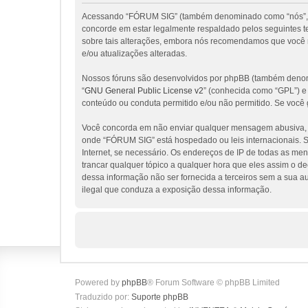
Acessando “FÓRUM SIG” (também denominado como “nós”, “nos
concorde em estar legalmente respaldado pelos seguintes 
sobre tais alterações, embora nós recomendamos que você 
e/ou atualizações alteradas.
Nossos fóruns são desenvolvidos por phpBB (também denomi
“
GNU General Public License v2
” (conhecida como “GPL”) 
conteúdo ou conduta permitido e/ou não permitido. Se você 
Você concorda em não enviar qualquer mensagem abusiva, obs
onde “FÓRUM SIG” está hospedado ou leis internacionais. Se
Internet, se necessário. Os endereços de IP de todas as me
trancar qualquer tópico a qualquer hora que eles assim o d
dessa informação não ser fornecida a terceiros sem a sua a
ilegal que conduza a exposição dessa informação.
Powered by
phpBB
® Forum Software © phpBB Limited
Traduzido por:
Suporte phpBB