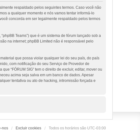
galmente respaldado pelos seguintes termos. Caso você não
rmos a qualquer momento e nós vamos tentar informá-lo
 você concorda em ser legalmente respaldado pelos termos
, “phpBB Teams”) que é um sistema de fórum lançado sob a
ssão na internet; phpBB Limited não é responsável pelo
terial que possa violar qualquer lei do seu país, do país
nido, com notificação do seu Serviço de Provedor de
 que “FÓRUM SIG” tem o direito de excluir, editar, mover ou
orneceu acima seja salva em um banco de dados. Apesar
uer tentativa ou ato de hacking, intromissão forçada e
e-nos
Excluir cookies
Todos os horários são
UTC-03:00