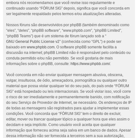
embora nós recomendamos que você revise isso regularmente e
continuado usando “FÓRUM SIG” depois, significa que você concorda em
ser legalmente respaldado pelos termos e/ou atualizações alteradas.
Nossos fóruns são desenvolvidos por phpBB (também denominado como
“eles”, “deles”, “phpBB software”, “www.phpbb.com”, “phpBB Limited”,
“phpBB Teams”) que é um sistema de fórum lançado sob a “
GNU General Public License v2
” (conhecida como “GPL”) e pode ser
baixado em
www.phpbb.com
. O software phpBB somente facilita a
discussão na internet; phpBB Limited não é responsável pelo conteúdo ou
conduta permitido e/ou não permitido. Se você gostaria de mais
informações sobre o phpBB, consulte:
https://www.phpbb.com/
.
Você concorda em não enviar qualquer mensagem abusiva, obscena,
vulgar, insultuosa, de ódio, ameaçadora, pornográfica ou qualquer outro
material que possa violar qualquer lei do seu país, do país onde “FÓRUM
SIG” está hospedado ou leis internacionais. Se você violar isso, você corre
o risco de ser imediatamente e permanentemente banido, com notificação
do seu Serviço de Provedor de Internet, se necessário. Os endereços de IP
de todas as mensagens são registrados para ajudar a implementar essas
condições. Você concorda que “FÓRUM SIG” tem o direito de excluir,
editar, mover ou trancar qualquer tópico a qualquer hora que eles assim o
decidam e seja implícito. Como usuário você aceita que qualquer
informação que forneceu acima seja salva em um banco de dados. Apesar
dessa informação não ser fornecida a terceiros sem a sua autorização,