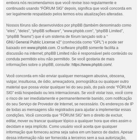
embora nós recomendamos que você revise isso regularmente e
continuado usando “FÓRUM SIG” depois, significa que você concorda em
ser legalmente respaldado pelos termos e/ou atualizações alteradas.
Nossos fóruns são desenvolvidos por phpBB (também denominado como
“eles”, “deles”, “phpBB software”, “www.phpbb.com”, “phpBB Limited”,
“phpBB Teams”) que é um sistema de fórum lançado sob a “
GNU General Public License v2
” (conhecida como “GPL”) e pode ser
baixado em
www.phpbb.com
. O software phpBB somente facilita a
discussão na internet; phpBB Limited não é responsável pelo conteúdo ou
conduta permitido e/ou não permitido. Se você gostaria de mais
informações sobre o phpBB, consulte:
https://www.phpbb.com/
.
Você concorda em não enviar qualquer mensagem abusiva, obscena,
vulgar, insultuosa, de ódio, ameaçadora, pornográfica ou qualquer outro
material que possa violar qualquer lei do seu país, do país onde “FÓRUM
SIG” está hospedado ou leis internacionais. Se você violar isso, você corre
o risco de ser imediatamente e permanentemente banido, com notificação
do seu Serviço de Provedor de Internet, se necessário. Os endereços de IP
de todas as mensagens são registrados para ajudar a implementar essas
condições. Você concorda que “FÓRUM SIG” tem o direito de excluir,
editar, mover ou trancar qualquer tópico a qualquer hora que eles assim o
decidam e seja implícito. Como usuário você aceita que qualquer
informação que forneceu acima seja salva em um banco de dados. Apesar
dessa informação não ser fornecida a terceiros sem a sua autorização,