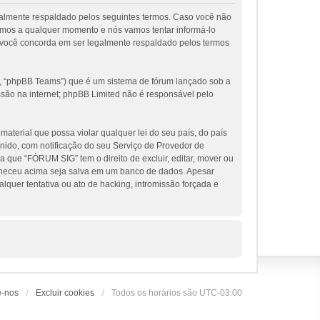
galmente respaldado pelos seguintes termos. Caso você não
rmos a qualquer momento e nós vamos tentar informá-lo
 você concorda em ser legalmente respaldado pelos termos
, “phpBB Teams”) que é um sistema de fórum lançado sob a
ssão na internet; phpBB Limited não é responsável pelo
terial que possa violar qualquer lei do seu país, do país
nido, com notificação do seu Serviço de Provedor de
 que “FÓRUM SIG” tem o direito de excluir, editar, mover ou
orneceu acima seja salva em um banco de dados. Apesar
uer tentativa ou ato de hacking, intromissão forçada e
e-nos
Excluir cookies
Todos os horários são
UTC-03:00