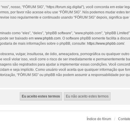
”, nosso, “FÓRUM SIG”, “https://forum.sig.digital”), você concorda em estar le
termos, por favor não acesse e/ou use “FÓRUM SIG”. Nós podemos mudar estes te
revise isso regularmente e continuado usando “FÓRUM SIG” depois, significa que
nado como “eles”, “deles”, “phpBB software”, “www.phpbb.com”, “phpBB Limited”
e pode ser baixado em
www.phpbb.com
. O software phpBB somente facilita a discu
gostaria de mais informações sobre o phpBB, consulte:
https://www.phpbb.com/
.
cena, vulgar, insultuosa, de ódio, ameaçadora, pornográfica ou qualquer outro ma
 você violar isso, você corre o risco de ser imediatamente e permanentemente ba
nsagens são registrados para ajudar a implementar essas condições. Você concorda
ecidam e seja implícito. Como usuário você aceita que qualquer informação que f
utorização, “FÓRUM SIG” ou phpBB não podem assumir a responsabilidade por qualq
Índice do fórum
Contat