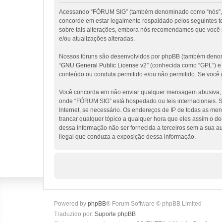
Acessando “FÓRUM SIG” (também denominado como “nós”, “nos
concorde em estar legalmente respaldado pelos seguintes 
sobre tais alterações, embora nós recomendamos que você 
e/ou atualizações alteradas.
Nossos fóruns são desenvolvidos por phpBB (também denomi
“
GNU General Public License v2
” (conhecida como “GPL”) 
conteúdo ou conduta permitido e/ou não permitido. Se você 
Você concorda em não enviar qualquer mensagem abusiva, obs
onde “FÓRUM SIG” está hospedado ou leis internacionais. Se
Internet, se necessário. Os endereços de IP de todas as me
trancar qualquer tópico a qualquer hora que eles assim o d
dessa informação não ser fornecida a terceiros sem a sua a
ilegal que conduza a exposição dessa informação.
Powered by
phpBB
® Forum Software © phpBB Limited
Traduzido por:
Suporte phpBB