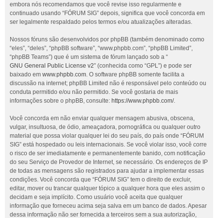
embora nós recomendamos que você revise isso regularmente e
continuado usando “FÓRUM SIG” depois, significa que você concorda em
ser legalmente respaldado pelos termos e/ou atualizações alteradas.
Nossos fóruns são desenvolvidos por phpBB (também denominado como
“eles”, “deles”, “phpBB software”, “www.phpbb.com”, “phpBB Limited”,
“phpBB Teams”) que é um sistema de fórum lançado sob a “
GNU General Public License v2
” (conhecida como “GPL”) e pode ser
baixado em
www.phpbb.com
. O software phpBB somente facilita a
discussão na internet; phpBB Limited não é responsável pelo conteúdo ou
conduta permitido e/ou não permitido. Se você gostaria de mais
informações sobre o phpBB, consulte:
https://www.phpbb.com/
.
Você concorda em não enviar qualquer mensagem abusiva, obscena,
vulgar, insultuosa, de ódio, ameaçadora, pornográfica ou qualquer outro
material que possa violar qualquer lei do seu país, do país onde “FÓRUM
SIG” está hospedado ou leis internacionais. Se você violar isso, você corre
o risco de ser imediatamente e permanentemente banido, com notificação
do seu Serviço de Provedor de Internet, se necessário. Os endereços de IP
de todas as mensagens são registrados para ajudar a implementar essas
condições. Você concorda que “FÓRUM SIG” tem o direito de excluir,
editar, mover ou trancar qualquer tópico a qualquer hora que eles assim o
decidam e seja implícito. Como usuário você aceita que qualquer
informação que forneceu acima seja salva em um banco de dados. Apesar
dessa informação não ser fornecida a terceiros sem a sua autorização,