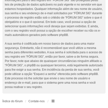
informações para o seu registro em “FÓRUM SIG” são protegidas pelas
leis de proteção de dados aplicáveis no país vigente e no servidor em que
estamos hospedados. Qualquer informação além de seu nome de usuário,
sua senha e seu endereço de e-mail solicitados por “FÓRUM SIG” durante
o processo de registro estão sob o critédio de “FÓRUM SIG” sobre o que é
obrigatório e o que é opcional. Em todo caso, você possui a opção de
selecionar quais informações você deseja que sejam exibidas. E ainda,
com o seu registro você possui a opção de escolher receber ou não os e-
mails automáticos gerados pelo software phpBB.
A sua senha é codificada em nosso banco de dados para uma maior
segurança. Entretanto, não é recomendável que você utilize a mesma
senha para diferentes websites. A sua senha é solicitada para o acesso de
seu registro em “FÓRUM SIG”, então por favor, salve-a de forma segura.
Por favor, note que abaixo de quaisquer circunstâncias ninguém afiliado a
“FÓRUM SIG”, o phpBB ou quaisquer terceiros, está legalmente autorizado
para lhe exigir a sua senha. Em incidência da perda de sua senha, você
pode utilizar a opção “Esqueci a senha” oferecida pelo software phpBB.
Este processo irá lhe solicitar que envie o seu nome de usuário e
endereço de e-mail, para que o sistema gere uma nova senha e você
possa reativar o seu registro.
Índice do fórum
Contate-nos