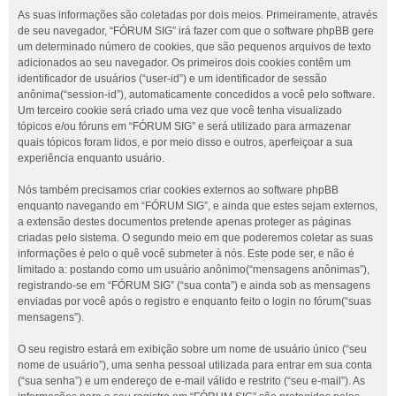
As suas informações são coletadas por dois meios. Primeiramente, através
de seu navegador, “FÓRUM SIG” irá fazer com que o software phpBB gere
um determinado número de cookies, que são pequenos arquivos de texto
adicionados ao seu navegador. Os primeiros dois cookies contêm um
identificador de usuários (“user-id”) e um identificador de sessão
anônima(“session-id”), automaticamente concedidos a você pelo software.
Um terceiro cookie será criado uma vez que você tenha visualizado
tópicos e/ou fóruns em “FÓRUM SIG” e será utilizado para armazenar
quais tópicos foram lidos, e por meio disso e outros, aperfeiçoar a sua
experiência enquanto usuário.
Nós também precisamos criar cookies externos ao software phpBB
enquanto navegando em “FÓRUM SIG”, e ainda que estes sejam externos,
a extensão destes documentos pretende apenas proteger as páginas
criadas pelo sistema. O segundo meio em que poderemos coletar as suas
informações é pelo o quê você submeter à nós. Este pode ser, e não é
limitado a: postando como um usuário anônimo(“mensagens anônimas”),
registrando-se em “FÓRUM SIG” (“sua conta”) e ainda sob as mensagens
enviadas por você após o registro e enquanto feito o login no fórum(“suas
mensagens”).
O seu registro estará em exibição sobre um nome de usuário único (“seu
nome de usuário”), uma senha pessoal utilizada para entrar em sua conta
(“sua senha”) e um endereço de e-mail válido e restrito (“seu e-mail”). As