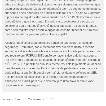
informações para o seu registro em “FÓRUM SIG” são protegidas pelas
leis de proteção de dados aplicáveis no país vigente e no servidor em que
estamos hospedados. Qualquer informação além de seu nome de usuário,
sua senha e seu endereço de e-mail solicitados por “FÓRUM SIG” durante
o processo de registro estão sob o critédio de “FÓRUM SIG” sobre o que é
obrigatório e o que é opcional. Em todo caso, você possui a opção de
selecionar quais informações você deseja que sejam exibidas. E ainda,
com o seu registro você possui a opção de escolher receber ou não os e-
mails automáticos gerados pelo software phpBB.
A sua senha é codificada em nosso banco de dados para uma maior
segurança. Entretanto, não é recomendável que você utilize a mesma
senha para diferentes websites. A sua senha é solicitada para o acesso de
seu registro em “FÓRUM SIG”, então por favor, salve-a de forma segura.
Por favor, note que abaixo de quaisquer circunstâncias ninguém afiliado a
“FÓRUM SIG”, o phpBB ou quaisquer terceiros, está legalmente autorizado
para lhe exigir a sua senha. Em incidência da perda de sua senha, você
pode utilizar a opção “Esqueci a senha” oferecida pelo software phpBB.
Este processo irá lhe solicitar que envie o seu nome de usuário e
endereço de e-mail, para que o sistema gere uma nova senha e você
possa reativar o seu registro.
Índice do fórum
Contate-nos