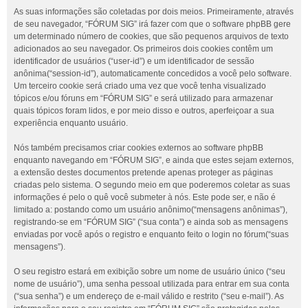
As suas informações são coletadas por dois meios. Primeiramente, através
de seu navegador, “FÓRUM SIG” irá fazer com que o software phpBB gere
um determinado número de cookies, que são pequenos arquivos de texto
adicionados ao seu navegador. Os primeiros dois cookies contêm um
identificador de usuários (“user-id”) e um identificador de sessão
anônima(“session-id”), automaticamente concedidos a você pelo software.
Um terceiro cookie será criado uma vez que você tenha visualizado
tópicos e/ou fóruns em “FÓRUM SIG” e será utilizado para armazenar
quais tópicos foram lidos, e por meio disso e outros, aperfeiçoar a sua
experiência enquanto usuário.
Nós também precisamos criar cookies externos ao software phpBB
enquanto navegando em “FÓRUM SIG”, e ainda que estes sejam externos,
a extensão destes documentos pretende apenas proteger as páginas
criadas pelo sistema. O segundo meio em que poderemos coletar as suas
informações é pelo o quê você submeter à nós. Este pode ser, e não é
limitado a: postando como um usuário anônimo(“mensagens anônimas”),
registrando-se em “FÓRUM SIG” (“sua conta”) e ainda sob as mensagens
enviadas por você após o registro e enquanto feito o login no fórum(“suas
mensagens”).
O seu registro estará em exibição sobre um nome de usuário único (“seu
nome de usuário”), uma senha pessoal utilizada para entrar em sua conta
(“sua senha”) e um endereço de e-mail válido e restrito (“seu e-mail”). As