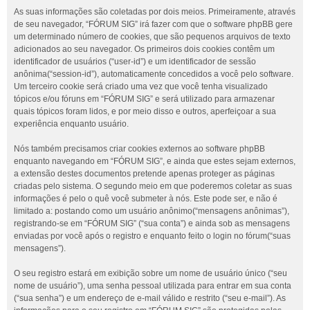
As suas informações são coletadas por dois meios. Primeiramente, através
de seu navegador, “FÓRUM SIG” irá fazer com que o software phpBB gere
um determinado número de cookies, que são pequenos arquivos de texto
adicionados ao seu navegador. Os primeiros dois cookies contêm um
identificador de usuários (“user-id”) e um identificador de sessão
anônima(“session-id”), automaticamente concedidos a você pelo software.
Um terceiro cookie será criado uma vez que você tenha visualizado
tópicos e/ou fóruns em “FÓRUM SIG” e será utilizado para armazenar
quais tópicos foram lidos, e por meio disso e outros, aperfeiçoar a sua
experiência enquanto usuário.
Nós também precisamos criar cookies externos ao software phpBB
enquanto navegando em “FÓRUM SIG”, e ainda que estes sejam externos,
a extensão destes documentos pretende apenas proteger as páginas
criadas pelo sistema. O segundo meio em que poderemos coletar as suas
informações é pelo o quê você submeter à nós. Este pode ser, e não é
limitado a: postando como um usuário anônimo(“mensagens anônimas”),
registrando-se em “FÓRUM SIG” (“sua conta”) e ainda sob as mensagens
enviadas por você após o registro e enquanto feito o login no fórum(“suas
mensagens”).
O seu registro estará em exibição sobre um nome de usuário único (“seu
nome de usuário”), uma senha pessoal utilizada para entrar em sua conta
(“sua senha”) e um endereço de e-mail válido e restrito (“seu e-mail”). As