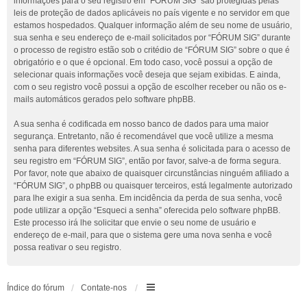
informações para o seu registro em “FÓRUM SIG” são protegidas pelas
leis de proteção de dados aplicáveis no país vigente e no servidor em que
estamos hospedados. Qualquer informação além de seu nome de usuário,
sua senha e seu endereço de e-mail solicitados por “FÓRUM SIG” durante
o processo de registro estão sob o critédio de “FÓRUM SIG” sobre o que é
obrigatório e o que é opcional. Em todo caso, você possui a opção de
selecionar quais informações você deseja que sejam exibidas. E ainda,
com o seu registro você possui a opção de escolher receber ou não os e-
mails automáticos gerados pelo software phpBB.
A sua senha é codificada em nosso banco de dados para uma maior
segurança. Entretanto, não é recomendável que você utilize a mesma
senha para diferentes websites. A sua senha é solicitada para o acesso de
seu registro em “FÓRUM SIG”, então por favor, salve-a de forma segura.
Por favor, note que abaixo de quaisquer circunstâncias ninguém afiliado a
“FÓRUM SIG”, o phpBB ou quaisquer terceiros, está legalmente autorizado
para lhe exigir a sua senha. Em incidência da perda de sua senha, você
pode utilizar a opção “Esqueci a senha” oferecida pelo software phpBB.
Este processo irá lhe solicitar que envie o seu nome de usuário e
endereço de e-mail, para que o sistema gere uma nova senha e você
possa reativar o seu registro.
Índice do fórum
Contate-nos