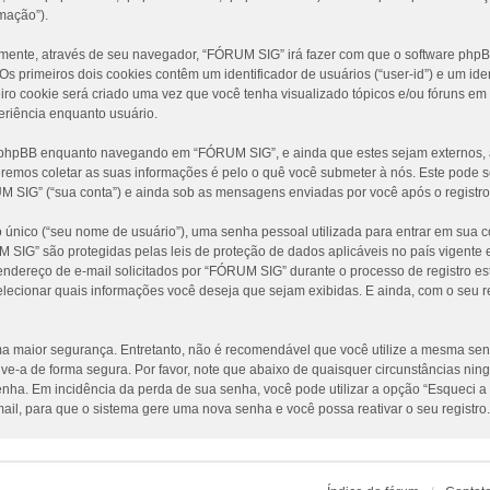
mação”).
amente, através de seu navegador, “FÓRUM SIG” irá fazer com que o software ph
 primeiros dois cookies contêm um identificador de usuários (“user-id”) e um iden
ro cookie será criado uma vez que você tenha visualizado tópicos e/ou fóruns em
periência enquanto usuário.
e phpBB enquanto navegando em “FÓRUM SIG”, e ainda que estes sejam externos, 
emos coletar as suas informações é pelo o quê você submeter à nós. Este pode se
IG” (“sua conta”) e ainda sob as mensagens enviadas por você após o registro 
único (“seu nome de usuário”), uma senha pessoal utilizada para entrar em sua co
UM SIG” são protegidas pelas leis de proteção de dados aplicáveis no país vigen
dereço de e-mail solicitados por “FÓRUM SIG” durante o processo de registro est
elecionar quais informações você deseja que sejam exibidas. E ainda, com o seu r
 maior segurança. Entretanto, não é recomendável que você utilize a mesma senha
lve-a de forma segura. Por favor, note que abaixo de quaisquer circunstâncias n
 senha. Em incidência da perda de sua senha, você pode utilizar a opção “Esqueci a
ail, para que o sistema gere uma nova senha e você possa reativar o seu registro.