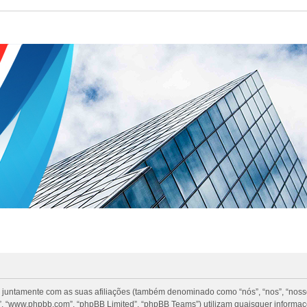
 juntamente com as suas afiliações (também denominado como “nós”, “nos”, “nosso”
, “www.phpbb.com”, “phpBB Limited”, “phpBB Teams”) utilizam quaisquer informa