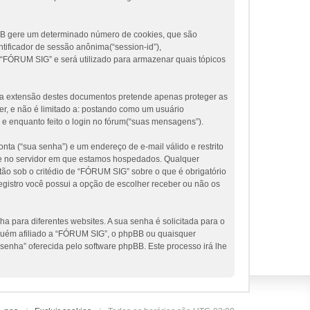
pBB gere um determinado número de cookies, que são
tificador de sessão anônima(“session-id”),
 “FÓRUM SIG” e será utilizado para armazenar quais tópicos
a extensão destes documentos pretende apenas proteger as
r, e não é limitado a: postando como um usuário
e enquanto feito o login no fórum(“suas mensagens”).
nta (“sua senha”) e um endereço de e-mail válido e restrito
te e no servidor em que estamos hospedados. Qualquer
ão sob o critédio de “FÓRUM SIG” sobre o que é obrigatório
egistro você possui a opção de escolher receber ou não os
 para diferentes websites. A sua senha é solicitada para o
inguém afiliado a “FÓRUM SIG”, o phpBB ou quaisquer
 senha” oferecida pelo software phpBB. Este processo irá lhe