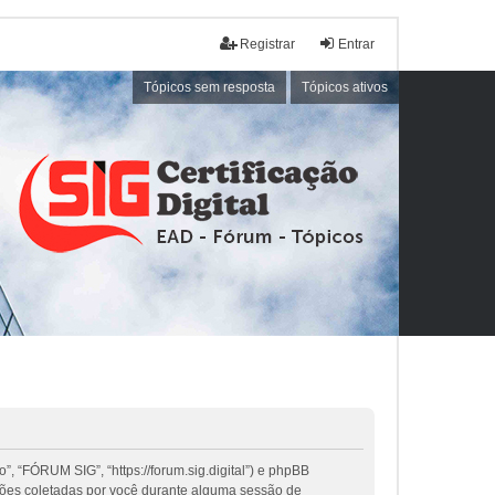
Registrar
Entrar
Tópicos sem resposta
Tópicos ativos
, “FÓRUM SIG”, “https://forum.sig.digital”) e phpBB
ções coletadas por você durante alguma sessão de