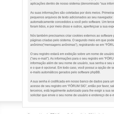
aplicações dentro de nosso sistema (denominado “sua infor
As suas informações são coletadas por dois meios. Primeir
pequenos arquivos de texto adicionados ao seu navegador. Os
automaticamente concedidos a você pelo software. Um tercei
foram lidos, e por meio disso e outros, aperfeiçoar a sua ex
Nós também precisamos criar cookies externos ao softwar
páginas criadas pelo sistema. O segundo meio em que poder
anônimo(“mensagens anônimas”), registrando-se em “FÓRUM S
O seu registro estará em exibição sobre um nome de usuário 
(“seu e-mail”). As informações para o seu registro em “FÓR
informação além de seu nome de usuário, sua senha e seu en
e o que é opcional. Em todo caso, você possui a opção de s
e-mails automáticos gerados pelo software phpBB.
A sua senha é codificada em nosso banco de dados para uma
acesso de seu registro em “FÓRUM SIG”, então por favor, sa
terceiros, está legalmente autorizado para lhe exigir a sua
solicitar que envie o seu nome de usuário e endereço de e-m