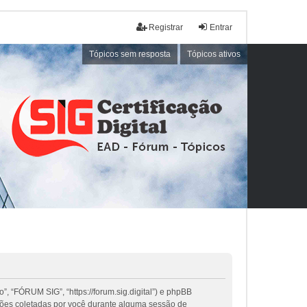
Registrar
Entrar
Tópicos sem resposta
Tópicos ativos
, “FÓRUM SIG”, “https://forum.sig.digital”) e phpBB
ções coletadas por você durante alguma sessão de