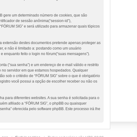
pBB gere um determinado número de cookies, que são
tificador de sessão anônima(“session-id”),
 “FÓRUM SIG” e será utilizado para armazenar quais tópicos
a extensão destes documentos pretende apenas proteger as
r, e não é limitado a: postando como um usuário
e enquanto feito o login no fórum(“suas mensagens”).
nta (“sua senha”) e um endereço de e-mail válido e restrito
te e no servidor em que estamos hospedados. Qualquer
ão sob o critédio de “FÓRUM SIG” sobre o que é obrigatório
egistro você possui a opção de escolher receber ou não os
 para diferentes websites. A sua senha é solicitada para o
inguém afiliado a “FÓRUM SIG”, o phpBB ou quaisquer
 senha” oferecida pelo software phpBB. Este processo irá lhe