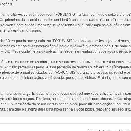
mação”).
amente, através de seu navegador, “FÓRUM SIG” irá fazer com que o software ph
 primeiros dois cookies contêm um identificador de usuários (“user-id”) e um iden
ro cookie será criado uma vez que você tenha visualizado tópicos e/ou fóruns em
periência enquanto usuário.
e phpBB enquanto navegando em “FÓRUM SIG”, e ainda que estes sejam externos, 
emos coletar as suas informações é pelo o quê você submeter à nós. Este pode se
IG” (“sua conta”) e ainda sob as mensagens enviadas por você após o registro 
único (“seu nome de usuário”), uma senha pessoal utilizada para entrar em sua co
UM SIG” são protegidas pelas leis de proteção de dados aplicáveis no país vigen
dereço de e-mail solicitados por “FÓRUM SIG” durante o processo de registro est
elecionar quais informações você deseja que sejam exibidas. E ainda, com o seu r
 maior segurança. Entretanto, não é recomendável que você utilize a mesma senha
lve-a de forma segura. Por favor, note que abaixo de quaisquer circunstâncias n
 senha. Em incidência da perda de sua senha, você pode utilizar a opção “Esqueci a
ail, para que o sistema gere uma nova senha e você possa reativar o seu registro.