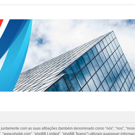
 juntamente com as suas afiliações (também denominado como “nós”, “nos”, “nosso”
, “www.phpbb.com”, “phpBB Limited”, “phpBB Teams”) utilizam quaisquer informa