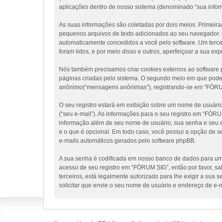
aplicações dentro de nosso sistema (denominado “sua infor
As suas informações são coletadas por dois meios. Primeir
pequenos arquivos de texto adicionados ao seu navegador. Os
automaticamente concedidos a você pelo software. Um tercei
foram lidos, e por meio disso e outros, aperfeiçoar a sua ex
Nós também precisamos criar cookies externos ao softwar
páginas criadas pelo sistema. O segundo meio em que poder
anônimo(“mensagens anônimas”), registrando-se em “FÓRUM S
O seu registro estará em exibição sobre um nome de usuário 
(“seu e-mail”). As informações para o seu registro em “FÓR
informação além de seu nome de usuário, sua senha e seu en
e o que é opcional. Em todo caso, você possui a opção de s
e-mails automáticos gerados pelo software phpBB.
A sua senha é codificada em nosso banco de dados para uma
acesso de seu registro em “FÓRUM SIG”, então por favor, sa
terceiros, está legalmente autorizado para lhe exigir a sua
solicitar que envie o seu nome de usuário e endereço de e-m