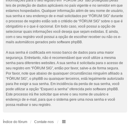
informações para o seu registro em “FÓRUM SIG” são protegidas pelas
leis de proteção de dados aplicáveis no país vigente e no servidor em que
estamos hospedados. Qualquer informação além de seu nome de usuário,
sua senha e seu endereço de e-mail solicitados por “FÓRUM SIG” durante
o processo de registro estão sob o critédio de “FÓRUM SIG” sobre o que é
obrigatório e o que é opcional. Em todo caso, você possui a opção de
selecionar quais informações você deseja que sejam exibidas. E ainda,
com o seu registro você possui a opção de escolher receber ou não os e-
mails automáticos gerados pelo software phpBB.
A sua senha é codificada em nosso banco de dados para uma maior
segurança. Entretanto, não é recomendável que você utilize a mesma
senha para diferentes websites. A sua senha é solicitada para o acesso de
seu registro em “FÓRUM SIG”, então por favor, salve-a de forma segura.
Por favor, note que abaixo de quaisquer circunstâncias ninguém afiliado a
“FÓRUM SIG”, o phpBB ou quaisquer terceiros, está legalmente autorizado
para lhe exigir a sua senha. Em incidência da perda de sua senha, você
pode utilizar a opção “Esqueci a senha” oferecida pelo software phpBB.
Este processo irá lhe solicitar que envie o seu nome de usuário e
endereço de e-mail, para que o sistema gere uma nova senha e você
possa reativar o seu registro.
Índice do fórum
Contate-nos