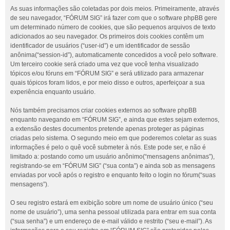
As suas informações são coletadas por dois meios. Primeiramente, através
de seu navegador, “FÓRUM SIG” irá fazer com que o software phpBB gere
um determinado número de cookies, que são pequenos arquivos de texto
adicionados ao seu navegador. Os primeiros dois cookies contêm um
identificador de usuários (“user-id”) e um identificador de sessão
anônima(“session-id”), automaticamente concedidos a você pelo software.
Um terceiro cookie será criado uma vez que você tenha visualizado
tópicos e/ou fóruns em “FÓRUM SIG” e será utilizado para armazenar
quais tópicos foram lidos, e por meio disso e outros, aperfeiçoar a sua
experiência enquanto usuário.
Nós também precisamos criar cookies externos ao software phpBB
enquanto navegando em “FÓRUM SIG”, e ainda que estes sejam externos,
a extensão destes documentos pretende apenas proteger as páginas
criadas pelo sistema. O segundo meio em que poderemos coletar as suas
informações é pelo o quê você submeter à nós. Este pode ser, e não é
limitado a: postando como um usuário anônimo(“mensagens anônimas”),
registrando-se em “FÓRUM SIG” (“sua conta”) e ainda sob as mensagens
enviadas por você após o registro e enquanto feito o login no fórum(“suas
mensagens”).
O seu registro estará em exibição sobre um nome de usuário único (“seu
nome de usuário”), uma senha pessoal utilizada para entrar em sua conta
(“sua senha”) e um endereço de e-mail válido e restrito (“seu e-mail”). As