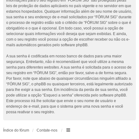
informações para o seu registro em “FÓRUM SIG” são protegidas pelas
leis de proteção de dados aplicáveis no país vigente e no servidor em que
estamos hospedados. Qualquer informação além de seu nome de usuário,
sua senha e seu endereço de e-mail solicitados por “FÓRUM SIG” durante
o processo de registro estão sob o critédio de “FÓRUM SIG” sobre o que é
obrigatório e o que é opcional. Em todo caso, você possui a opção de
selecionar quais informações você deseja que sejam exibidas. E ainda,
com o seu registro você possui a opção de escolher receber ou não os e-
mails automáticos gerados pelo software phpBB.
A sua senha é codificada em nosso banco de dados para uma maior
segurança. Entretanto, não é recomendável que você utilize a mesma
senha para diferentes websites. A sua senha é solicitada para o acesso de
seu registro em “FÓRUM SIG”, então por favor, salve-a de forma segura.
Por favor, note que abaixo de quaisquer circunstâncias ninguém afiliado a
“FÓRUM SIG”, o phpBB ou quaisquer terceiros, está legalmente autorizado
para lhe exigir a sua senha. Em incidência da perda de sua senha, você
pode utilizar a opção “Esqueci a senha” oferecida pelo software phpBB.
Este processo irá lhe solicitar que envie o seu nome de usuário e
endereço de e-mail, para que o sistema gere uma nova senha e você
possa reativar o seu registro.
Índice do fórum
Contate-nos