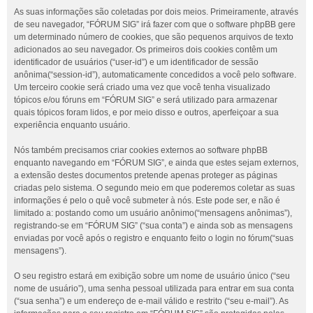
As suas informações são coletadas por dois meios. Primeiramente, através
de seu navegador, “FÓRUM SIG” irá fazer com que o software phpBB gere
um determinado número de cookies, que são pequenos arquivos de texto
adicionados ao seu navegador. Os primeiros dois cookies contêm um
identificador de usuários (“user-id”) e um identificador de sessão
anônima(“session-id”), automaticamente concedidos a você pelo software.
Um terceiro cookie será criado uma vez que você tenha visualizado
tópicos e/ou fóruns em “FÓRUM SIG” e será utilizado para armazenar
quais tópicos foram lidos, e por meio disso e outros, aperfeiçoar a sua
experiência enquanto usuário.
Nós também precisamos criar cookies externos ao software phpBB
enquanto navegando em “FÓRUM SIG”, e ainda que estes sejam externos,
a extensão destes documentos pretende apenas proteger as páginas
criadas pelo sistema. O segundo meio em que poderemos coletar as suas
informações é pelo o quê você submeter à nós. Este pode ser, e não é
limitado a: postando como um usuário anônimo(“mensagens anônimas”),
registrando-se em “FÓRUM SIG” (“sua conta”) e ainda sob as mensagens
enviadas por você após o registro e enquanto feito o login no fórum(“suas
mensagens”).
O seu registro estará em exibição sobre um nome de usuário único (“seu
nome de usuário”), uma senha pessoal utilizada para entrar em sua conta
(“sua senha”) e um endereço de e-mail válido e restrito (“seu e-mail”). As