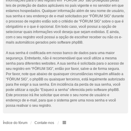
informações para o seu registro em “FÓRUM SIG” são protegidas pelas
leis de proteção de dados aplicáveis no país vigente e no servidor em que
estamos hospedados. Qualquer informação além de seu nome de usuário,
sua senha e seu endereço de e-mail solicitados por “FÓRUM SIG” durante
o processo de registro estão sob o critédio de “FÓRUM SIG” sobre o que é
obrigatório e o que é opcional. Em todo caso, você possui a opção de
selecionar quais informações você deseja que sejam exibidas. E ainda,
com o seu registro você possui a opção de escolher receber ou não os e-
mails automáticos gerados pelo software phpBB.
A sua senha é codificada em nosso banco de dados para uma maior
segurança. Entretanto, não é recomendável que você utilize a mesma
senha para diferentes websites. A sua senha é solicitada para o acesso de
seu registro em “FÓRUM SIG”, então por favor, salve-a de forma segura.
Por favor, note que abaixo de quaisquer circunstâncias ninguém afiliado a
“FÓRUM SIG”, o phpBB ou quaisquer terceiros, está legalmente autorizado
para lhe exigir a sua senha. Em incidência da perda de sua senha, você
pode utilizar a opção “Esqueci a senha” oferecida pelo software phpBB.
Este processo irá lhe solicitar que envie o seu nome de usuário e
endereço de e-mail, para que o sistema gere uma nova senha e você
possa reativar o seu registro.
Índice do fórum
Contate-nos