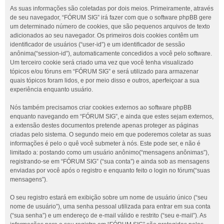
As suas informações são coletadas por dois meios. Primeiramente, através
de seu navegador, “FÓRUM SIG” irá fazer com que o software phpBB gere
um determinado número de cookies, que são pequenos arquivos de texto
adicionados ao seu navegador. Os primeiros dois cookies contêm um
identificador de usuários (“user-id”) e um identificador de sessão
anônima(“session-id”), automaticamente concedidos a você pelo software.
Um terceiro cookie será criado uma vez que você tenha visualizado
tópicos e/ou fóruns em “FÓRUM SIG” e será utilizado para armazenar
quais tópicos foram lidos, e por meio disso e outros, aperfeiçoar a sua
experiência enquanto usuário.
Nós também precisamos criar cookies externos ao software phpBB
enquanto navegando em “FÓRUM SIG”, e ainda que estes sejam externos,
a extensão destes documentos pretende apenas proteger as páginas
criadas pelo sistema. O segundo meio em que poderemos coletar as suas
informações é pelo o quê você submeter à nós. Este pode ser, e não é
limitado a: postando como um usuário anônimo(“mensagens anônimas”),
registrando-se em “FÓRUM SIG” (“sua conta”) e ainda sob as mensagens
enviadas por você após o registro e enquanto feito o login no fórum(“suas
mensagens”).
O seu registro estará em exibição sobre um nome de usuário único (“seu
nome de usuário”), uma senha pessoal utilizada para entrar em sua conta
(“sua senha”) e um endereço de e-mail válido e restrito (“seu e-mail”). As