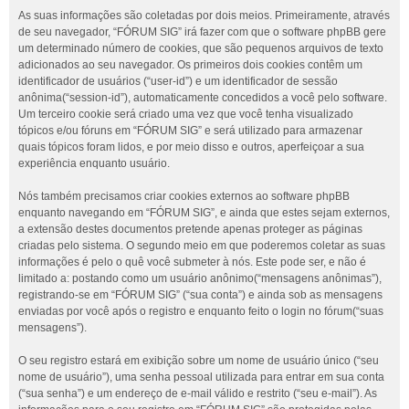
As suas informações são coletadas por dois meios. Primeiramente, através
de seu navegador, “FÓRUM SIG” irá fazer com que o software phpBB gere
um determinado número de cookies, que são pequenos arquivos de texto
adicionados ao seu navegador. Os primeiros dois cookies contêm um
identificador de usuários (“user-id”) e um identificador de sessão
anônima(“session-id”), automaticamente concedidos a você pelo software.
Um terceiro cookie será criado uma vez que você tenha visualizado
tópicos e/ou fóruns em “FÓRUM SIG” e será utilizado para armazenar
quais tópicos foram lidos, e por meio disso e outros, aperfeiçoar a sua
experiência enquanto usuário.
Nós também precisamos criar cookies externos ao software phpBB
enquanto navegando em “FÓRUM SIG”, e ainda que estes sejam externos,
a extensão destes documentos pretende apenas proteger as páginas
criadas pelo sistema. O segundo meio em que poderemos coletar as suas
informações é pelo o quê você submeter à nós. Este pode ser, e não é
limitado a: postando como um usuário anônimo(“mensagens anônimas”),
registrando-se em “FÓRUM SIG” (“sua conta”) e ainda sob as mensagens
enviadas por você após o registro e enquanto feito o login no fórum(“suas
mensagens”).
O seu registro estará em exibição sobre um nome de usuário único (“seu
nome de usuário”), uma senha pessoal utilizada para entrar em sua conta
(“sua senha”) e um endereço de e-mail válido e restrito (“seu e-mail”). As