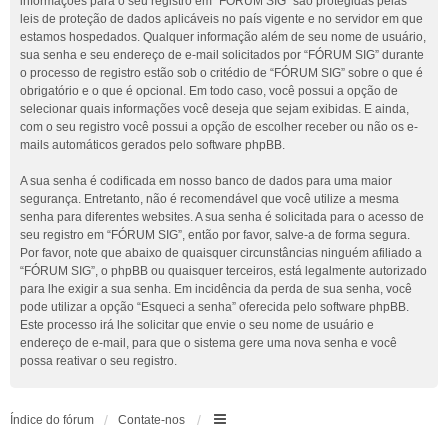
informações para o seu registro em “FÓRUM SIG” são protegidas pelas
leis de proteção de dados aplicáveis no país vigente e no servidor em que
estamos hospedados. Qualquer informação além de seu nome de usuário,
sua senha e seu endereço de e-mail solicitados por “FÓRUM SIG” durante
o processo de registro estão sob o critédio de “FÓRUM SIG” sobre o que é
obrigatório e o que é opcional. Em todo caso, você possui a opção de
selecionar quais informações você deseja que sejam exibidas. E ainda,
com o seu registro você possui a opção de escolher receber ou não os e-
mails automáticos gerados pelo software phpBB.
A sua senha é codificada em nosso banco de dados para uma maior
segurança. Entretanto, não é recomendável que você utilize a mesma
senha para diferentes websites. A sua senha é solicitada para o acesso de
seu registro em “FÓRUM SIG”, então por favor, salve-a de forma segura.
Por favor, note que abaixo de quaisquer circunstâncias ninguém afiliado a
“FÓRUM SIG”, o phpBB ou quaisquer terceiros, está legalmente autorizado
para lhe exigir a sua senha. Em incidência da perda de sua senha, você
pode utilizar a opção “Esqueci a senha” oferecida pelo software phpBB.
Este processo irá lhe solicitar que envie o seu nome de usuário e
endereço de e-mail, para que o sistema gere uma nova senha e você
possa reativar o seu registro.
Índice do fórum
Contate-nos