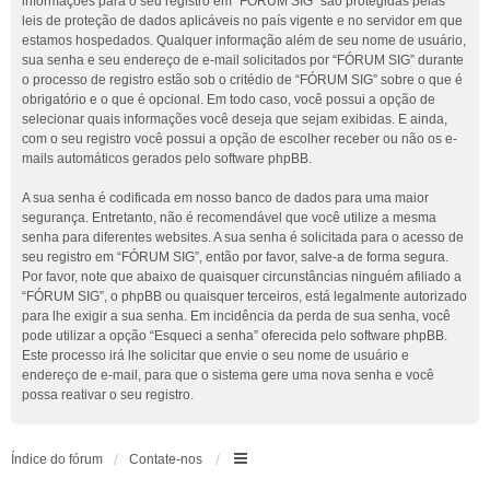
informações para o seu registro em “FÓRUM SIG” são protegidas pelas
leis de proteção de dados aplicáveis no país vigente e no servidor em que
estamos hospedados. Qualquer informação além de seu nome de usuário,
sua senha e seu endereço de e-mail solicitados por “FÓRUM SIG” durante
o processo de registro estão sob o critédio de “FÓRUM SIG” sobre o que é
obrigatório e o que é opcional. Em todo caso, você possui a opção de
selecionar quais informações você deseja que sejam exibidas. E ainda,
com o seu registro você possui a opção de escolher receber ou não os e-
mails automáticos gerados pelo software phpBB.
A sua senha é codificada em nosso banco de dados para uma maior
segurança. Entretanto, não é recomendável que você utilize a mesma
senha para diferentes websites. A sua senha é solicitada para o acesso de
seu registro em “FÓRUM SIG”, então por favor, salve-a de forma segura.
Por favor, note que abaixo de quaisquer circunstâncias ninguém afiliado a
“FÓRUM SIG”, o phpBB ou quaisquer terceiros, está legalmente autorizado
para lhe exigir a sua senha. Em incidência da perda de sua senha, você
pode utilizar a opção “Esqueci a senha” oferecida pelo software phpBB.
Este processo irá lhe solicitar que envie o seu nome de usuário e
endereço de e-mail, para que o sistema gere uma nova senha e você
possa reativar o seu registro.
Índice do fórum
Contate-nos