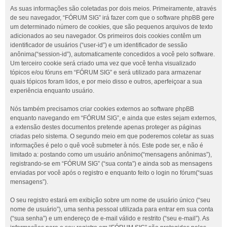
As suas informações são coletadas por dois meios. Primeiramente, através
de seu navegador, “FÓRUM SIG” irá fazer com que o software phpBB gere
um determinado número de cookies, que são pequenos arquivos de texto
adicionados ao seu navegador. Os primeiros dois cookies contêm um
identificador de usuários (“user-id”) e um identificador de sessão
anônima(“session-id”), automaticamente concedidos a você pelo software.
Um terceiro cookie será criado uma vez que você tenha visualizado
tópicos e/ou fóruns em “FÓRUM SIG” e será utilizado para armazenar
quais tópicos foram lidos, e por meio disso e outros, aperfeiçoar a sua
experiência enquanto usuário.
Nós também precisamos criar cookies externos ao software phpBB
enquanto navegando em “FÓRUM SIG”, e ainda que estes sejam externos,
a extensão destes documentos pretende apenas proteger as páginas
criadas pelo sistema. O segundo meio em que poderemos coletar as suas
informações é pelo o quê você submeter à nós. Este pode ser, e não é
limitado a: postando como um usuário anônimo(“mensagens anônimas”),
registrando-se em “FÓRUM SIG” (“sua conta”) e ainda sob as mensagens
enviadas por você após o registro e enquanto feito o login no fórum(“suas
mensagens”).
O seu registro estará em exibição sobre um nome de usuário único (“seu
nome de usuário”), uma senha pessoal utilizada para entrar em sua conta
(“sua senha”) e um endereço de e-mail válido e restrito (“seu e-mail”). As