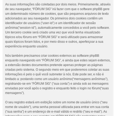
As suas informações são coletadas por dois meios. Primeiramente, através
de seu navegador, “FÓRUM SIG” irá fazer com que o software phpBB gere
um determinado número de cookies, que são pequenos arquivos de texto
adicionados ao seu navegador. Os primeiros dois cookies contêm um
identificador de usuários (“user-id”) e um identificador de sessão
anônima(“session-id”), automaticamente concedidos a você pelo software.
Um terceiro cookie será criado uma vez que você tenha visualizado
tópicos e/ou fóruns em “FÓRUM SIG” e será utilizado para armazenar
quais tópicos foram lidos, e por meio disso e outros, aperfeiçoar a sua
experiência enquanto usuário.
Nós também precisamos criar cookies externos ao software phpBB
enquanto navegando em “FÓRUM SIG”, e ainda que estes sejam externos,
a extensão destes documentos pretende apenas proteger as páginas
criadas pelo sistema. O segundo meio em que poderemos coletar as suas
informações é pelo o quê você submeter à nós. Este pode ser, e não é
limitado a: postando como um usuário anônimo(“mensagens anônimas”),
registrando-se em “FÓRUM SIG” (“sua conta”) e ainda sob as mensagens
enviadas por você após o registro e enquanto feito o login no fórum(“suas
mensagens”).
O seu registro estará em exibição sobre um nome de usuário único (“seu
nome de usuário”), uma senha pessoal utilizada para entrar em sua conta
(“sua senha”) e um endereço de e-mail válido e restrito (“seu e-mail”). As