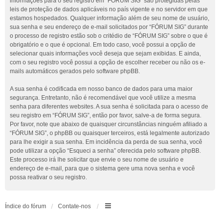
informações para o seu registro em “FÓRUM SIG” são protegidas pelas
leis de proteção de dados aplicáveis no país vigente e no servidor em que
estamos hospedados. Qualquer informação além de seu nome de usuário,
sua senha e seu endereço de e-mail solicitados por “FÓRUM SIG” durante
o processo de registro estão sob o critédio de “FÓRUM SIG” sobre o que é
obrigatório e o que é opcional. Em todo caso, você possui a opção de
selecionar quais informações você deseja que sejam exibidas. E ainda,
com o seu registro você possui a opção de escolher receber ou não os e-
mails automáticos gerados pelo software phpBB.
A sua senha é codificada em nosso banco de dados para uma maior
segurança. Entretanto, não é recomendável que você utilize a mesma
senha para diferentes websites. A sua senha é solicitada para o acesso de
seu registro em “FÓRUM SIG”, então por favor, salve-a de forma segura.
Por favor, note que abaixo de quaisquer circunstâncias ninguém afiliado a
“FÓRUM SIG”, o phpBB ou quaisquer terceiros, está legalmente autorizado
para lhe exigir a sua senha. Em incidência da perda de sua senha, você
pode utilizar a opção “Esqueci a senha” oferecida pelo software phpBB.
Este processo irá lhe solicitar que envie o seu nome de usuário e
endereço de e-mail, para que o sistema gere uma nova senha e você
possa reativar o seu registro.
Índice do fórum
Contate-nos