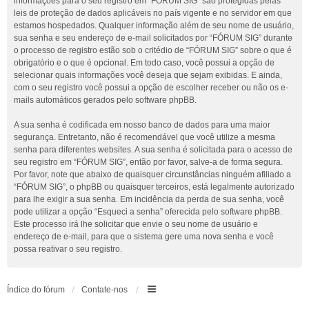
informações para o seu registro em “FÓRUM SIG” são protegidas pelas
leis de proteção de dados aplicáveis no país vigente e no servidor em que
estamos hospedados. Qualquer informação além de seu nome de usuário,
sua senha e seu endereço de e-mail solicitados por “FÓRUM SIG” durante
o processo de registro estão sob o critédio de “FÓRUM SIG” sobre o que é
obrigatório e o que é opcional. Em todo caso, você possui a opção de
selecionar quais informações você deseja que sejam exibidas. E ainda,
com o seu registro você possui a opção de escolher receber ou não os e-
mails automáticos gerados pelo software phpBB.
A sua senha é codificada em nosso banco de dados para uma maior
segurança. Entretanto, não é recomendável que você utilize a mesma
senha para diferentes websites. A sua senha é solicitada para o acesso de
seu registro em “FÓRUM SIG”, então por favor, salve-a de forma segura.
Por favor, note que abaixo de quaisquer circunstâncias ninguém afiliado a
“FÓRUM SIG”, o phpBB ou quaisquer terceiros, está legalmente autorizado
para lhe exigir a sua senha. Em incidência da perda de sua senha, você
pode utilizar a opção “Esqueci a senha” oferecida pelo software phpBB.
Este processo irá lhe solicitar que envie o seu nome de usuário e
endereço de e-mail, para que o sistema gere uma nova senha e você
possa reativar o seu registro.
Índice do fórum
Contate-nos