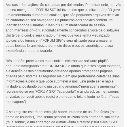
As suas informações são coletadas por dois meios. Primeiramente, através
de seu navegador, “FÓRUM SIG” irá fazer com que o software phpBB gere
um determinado número de cookies, que são pequenos arquivos de texto
adicionados ao seu navegador. Os primeiros dois cookies contêm um
identificador de usuários (“user-id”) e um identificador de sessão
anônima(“session-id”), automaticamente concedidos a você pelo software.
Um terceiro cookie será criado uma vez que você tenha visualizado
tópicos e/ou fóruns em “FÓRUM SIG” e será utilizado para armazenar
quais tópicos foram lidos, e por meio disso e outros, aperfeiçoar a sua
experiência enquanto usuário.
Nós também precisamos criar cookies externos ao software phpBB
enquanto navegando em “FÓRUM SIG”, e ainda que estes sejam externos,
a extensão destes documentos pretende apenas proteger as páginas
criadas pelo sistema. O segundo meio em que poderemos coletar as suas
informações é pelo o quê você submeter à nós. Este pode ser, e não é
limitado a: postando como um usuário anônimo(“mensagens anônimas”),
registrando-se em “FÓRUM SIG” (“sua conta”) e ainda sob as mensagens
enviadas por você após o registro e enquanto feito o login no fórum(“suas
mensagens”).
O seu registro estará em exibição sobre um nome de usuário único (“seu
nome de usuário”), uma senha pessoal utilizada para entrar em sua conta
(“sua senha”) e um endereço de e-mail válido e restrito (“seu e-mail”). As