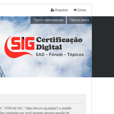
Registrar
Entrar
Tópicos sem resposta
Tópicos ativos
, “FÓRUM SIG”, “https://forum.sig.digital”) e phpBB
ções coletadas por você durante alguma sessão de