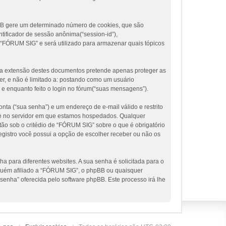
pBB gere um determinado número de cookies, que são
tificador de sessão anônima(“session-id”),
 “FÓRUM SIG” e será utilizado para armazenar quais tópicos
a extensão destes documentos pretende apenas proteger as
r, e não é limitado a: postando como um usuário
e enquanto feito o login no fórum(“suas mensagens”).
nta (“sua senha”) e um endereço de e-mail válido e restrito
te e no servidor em que estamos hospedados. Qualquer
ão sob o critédio de “FÓRUM SIG” sobre o que é obrigatório
egistro você possui a opção de escolher receber ou não os
 para diferentes websites. A sua senha é solicitada para o
inguém afiliado a “FÓRUM SIG”, o phpBB ou quaisquer
 senha” oferecida pelo software phpBB. Este processo irá lhe