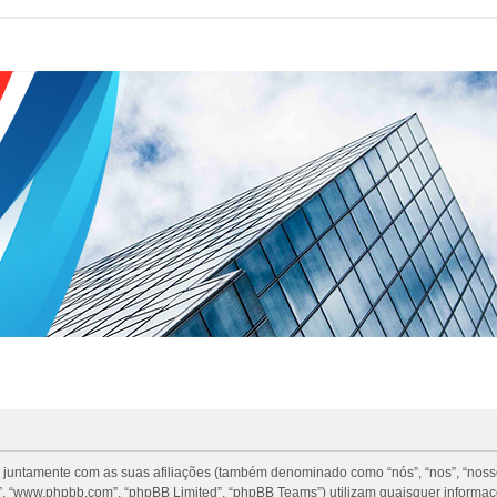
 juntamente com as suas afiliações (também denominado como “nós”, “nos”, “nosso”
, “www.phpbb.com”, “phpBB Limited”, “phpBB Teams”) utilizam quaisquer informa