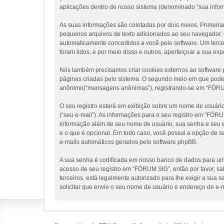
aplicações dentro de nosso sistema (denominado “sua infor
As suas informações são coletadas por dois meios. Primeir
pequenos arquivos de texto adicionados ao seu navegador. Os
automaticamente concedidos a você pelo software. Um tercei
foram lidos, e por meio disso e outros, aperfeiçoar a sua ex
Nós também precisamos criar cookies externos ao softwar
páginas criadas pelo sistema. O segundo meio em que poder
anônimo(“mensagens anônimas”), registrando-se em “FÓRUM S
O seu registro estará em exibição sobre um nome de usuário 
(“seu e-mail”). As informações para o seu registro em “FÓR
informação além de seu nome de usuário, sua senha e seu en
e o que é opcional. Em todo caso, você possui a opção de s
e-mails automáticos gerados pelo software phpBB.
A sua senha é codificada em nosso banco de dados para uma
acesso de seu registro em “FÓRUM SIG”, então por favor, sa
terceiros, está legalmente autorizado para lhe exigir a sua
solicitar que envie o seu nome de usuário e endereço de e-m