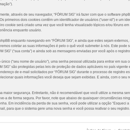
mação”).
amente, através de seu navegador, “FÓRUM SIG” irá fazer com que o software ph
 primeiros dois cookies contêm um identificador de usuários (“user-id”) e um iden
ro cookie será criado uma vez que você tenha visualizado tópicos e/ou fóruns em
periência enquanto usuário.
e phpBB enquanto navegando em “FÓRUM SIG”, e ainda que estes sejam externos, 
emos coletar as suas informações é pelo o quê você submeter à nós. Este pode se
IG” (“sua conta”) e ainda sob as mensagens enviadas por você após o registro 
único (“seu nome de usuário”), uma senha pessoal utilizada para entrar em sua co
UM SIG” são protegidas pelas leis de proteção de dados aplicáveis no país vigen
dereço de e-mail solicitados por “FÓRUM SIG” durante o processo de registro est
elecionar quais informações você deseja que sejam exibidas. E ainda, com o seu r
 maior segurança. Entretanto, não é recomendável que você utilize a mesma senha
lve-a de forma segura. Por favor, note que abaixo de quaisquer circunstâncias n
 senha. Em incidência da perda de sua senha, você pode utilizar a opção “Esqueci a
ail, para que o sistema gere uma nova senha e você possa reativar o seu registro.