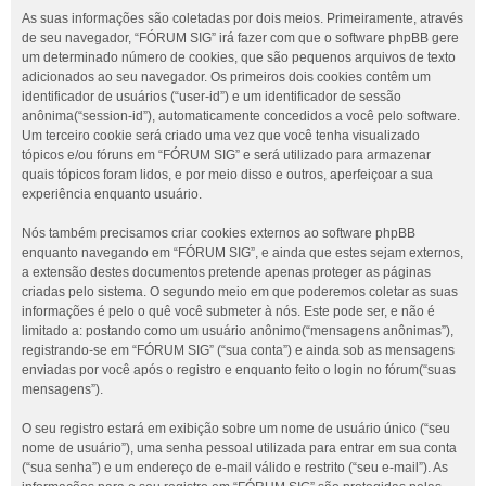
As suas informações são coletadas por dois meios. Primeiramente, através
de seu navegador, “FÓRUM SIG” irá fazer com que o software phpBB gere
um determinado número de cookies, que são pequenos arquivos de texto
adicionados ao seu navegador. Os primeiros dois cookies contêm um
identificador de usuários (“user-id”) e um identificador de sessão
anônima(“session-id”), automaticamente concedidos a você pelo software.
Um terceiro cookie será criado uma vez que você tenha visualizado
tópicos e/ou fóruns em “FÓRUM SIG” e será utilizado para armazenar
quais tópicos foram lidos, e por meio disso e outros, aperfeiçoar a sua
experiência enquanto usuário.
Nós também precisamos criar cookies externos ao software phpBB
enquanto navegando em “FÓRUM SIG”, e ainda que estes sejam externos,
a extensão destes documentos pretende apenas proteger as páginas
criadas pelo sistema. O segundo meio em que poderemos coletar as suas
informações é pelo o quê você submeter à nós. Este pode ser, e não é
limitado a: postando como um usuário anônimo(“mensagens anônimas”),
registrando-se em “FÓRUM SIG” (“sua conta”) e ainda sob as mensagens
enviadas por você após o registro e enquanto feito o login no fórum(“suas
mensagens”).
O seu registro estará em exibição sobre um nome de usuário único (“seu
nome de usuário”), uma senha pessoal utilizada para entrar em sua conta
(“sua senha”) e um endereço de e-mail válido e restrito (“seu e-mail”). As