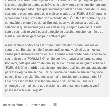
informações para o seu registro em “FÓRUM SIG” são protegidas pelas
leis de proteção de dados aplicáveis no país vigente e no servidor em que
estamos hospedados. Qualquer informação além de seu nome de usuário,
sua senha e seu endereço de e-mail solicitados por “FÓRUM SIG” durante
o processo de registro estão sob o critédio de “FÓRUM SIG” sobre o que é
obrigatório e o que é opcional. Em todo caso, você possui a opção de
selecionar quais informações você deseja que sejam exibidas. E ainda,
com o seu registro você possui a opção de escolher receber ou não os e-
mails automáticos gerados pelo software phpBB.
A sua senha é codificada em nosso banco de dados para uma maior
segurança. Entretanto, não é recomendável que você utilize a mesma
senha para diferentes websites. A sua senha é solicitada para o acesso de
seu registro em “FÓRUM SIG”, então por favor, salve-a de forma segura.
Por favor, note que abaixo de quaisquer circunstâncias ninguém afiliado a
“FÓRUM SIG”, o phpBB ou quaisquer terceiros, está legalmente autorizado
para lhe exigir a sua senha. Em incidência da perda de sua senha, você
pode utilizar a opção “Esqueci a senha” oferecida pelo software phpBB.
Este processo irá lhe solicitar que envie o seu nome de usuário e
endereço de e-mail, para que o sistema gere uma nova senha e você
possa reativar o seu registro.
Índice do fórum
Contate-nos