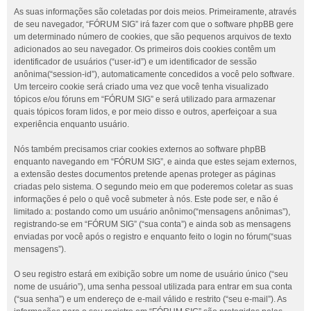
As suas informações são coletadas por dois meios. Primeiramente, através
de seu navegador, “FÓRUM SIG” irá fazer com que o software phpBB gere
um determinado número de cookies, que são pequenos arquivos de texto
adicionados ao seu navegador. Os primeiros dois cookies contêm um
identificador de usuários (“user-id”) e um identificador de sessão
anônima(“session-id”), automaticamente concedidos a você pelo software.
Um terceiro cookie será criado uma vez que você tenha visualizado
tópicos e/ou fóruns em “FÓRUM SIG” e será utilizado para armazenar
quais tópicos foram lidos, e por meio disso e outros, aperfeiçoar a sua
experiência enquanto usuário.
Nós também precisamos criar cookies externos ao software phpBB
enquanto navegando em “FÓRUM SIG”, e ainda que estes sejam externos,
a extensão destes documentos pretende apenas proteger as páginas
criadas pelo sistema. O segundo meio em que poderemos coletar as suas
informações é pelo o quê você submeter à nós. Este pode ser, e não é
limitado a: postando como um usuário anônimo(“mensagens anônimas”),
registrando-se em “FÓRUM SIG” (“sua conta”) e ainda sob as mensagens
enviadas por você após o registro e enquanto feito o login no fórum(“suas
mensagens”).
O seu registro estará em exibição sobre um nome de usuário único (“seu
nome de usuário”), uma senha pessoal utilizada para entrar em sua conta
(“sua senha”) e um endereço de e-mail válido e restrito (“seu e-mail”). As