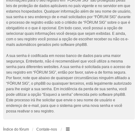
informações para o seu registro em “FÓRUM SIG” são protegidas pelas
leis de proteção de dados aplicáveis no país vigente e no servidor em que
estamos hospedados. Qualquer informação além de seu nome de usuário,
sua senha e seu endereço de e-mail solicitados por “FÓRUM SIG” durante
o processo de registro estão sob o critédio de “FÓRUM SIG” sobre o que é
obrigatório e o que é opcional. Em todo caso, você possui a opção de
selecionar quais informações você deseja que sejam exibidas. E ainda,
com o seu registro você possui a opção de escolher receber ou não os e-
mails automáticos gerados pelo software phpBB.
A sua senha é codificada em nosso banco de dados para uma maior
segurança. Entretanto, não é recomendável que você utilize a mesma
senha para diferentes websites. A sua senha é solicitada para o acesso de
seu registro em “FÓRUM SIG”, então por favor, salve-a de forma segura.
Por favor, note que abaixo de quaisquer circunstâncias ninguém afiliado a
“FÓRUM SIG”, o phpBB ou quaisquer terceiros, está legalmente autorizado
para lhe exigir a sua senha. Em incidência da perda de sua senha, você
pode utilizar a opção “Esqueci a senha” oferecida pelo software phpBB.
Este processo irá lhe solicitar que envie o seu nome de usuário e
endereço de e-mail, para que o sistema gere uma nova senha e você
possa reativar o seu registro.
Índice do fórum
Contate-nos