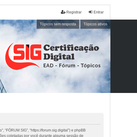
Registrar
Entrar
Tópicos sem resposta
Tópicos ativos
, “FÓRUM SIG”, “https://forum.sig.digital”) e phpBB
ções coletadas por você durante alguma sessão de