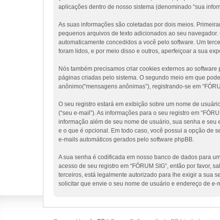
aplicações dentro de nosso sistema (denominado “sua infor
As suas informações são coletadas por dois meios. Primeir
pequenos arquivos de texto adicionados ao seu navegador. Os
automaticamente concedidos a você pelo software. Um tercei
foram lidos, e por meio disso e outros, aperfeiçoar a sua ex
Nós também precisamos criar cookies externos ao softwar
páginas criadas pelo sistema. O segundo meio em que poder
anônimo(“mensagens anônimas”), registrando-se em “FÓRUM S
O seu registro estará em exibição sobre um nome de usuário 
(“seu e-mail”). As informações para o seu registro em “FÓR
informação além de seu nome de usuário, sua senha e seu en
e o que é opcional. Em todo caso, você possui a opção de s
e-mails automáticos gerados pelo software phpBB.
A sua senha é codificada em nosso banco de dados para uma
acesso de seu registro em “FÓRUM SIG”, então por favor, sa
terceiros, está legalmente autorizado para lhe exigir a sua
solicitar que envie o seu nome de usuário e endereço de e-m