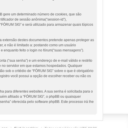
pBB gere um determinado número de cookies, que são
tificador de sessão anônima(“session-id”),
 “FÓRUM SIG” e será utilizado para armazenar quais tópicos
a extensão destes documentos pretende apenas proteger as
r, e não é limitado a: postando como um usuário
e enquanto feito o login no fórum(“suas mensagens”).
nta (“sua senha”) e um endereço de e-mail válido e restrito
te e no servidor em que estamos hospedados. Qualquer
ão sob o critédio de “FÓRUM SIG” sobre o que é obrigatório
egistro você possui a opção de escolher receber ou não os
 para diferentes websites. A sua senha é solicitada para o
inguém afiliado a “FÓRUM SIG”, o phpBB ou quaisquer
 senha” oferecida pelo software phpBB. Este processo irá lhe