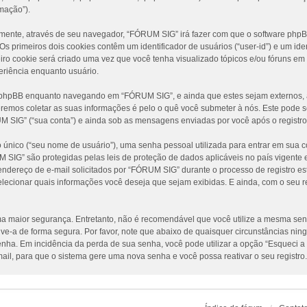
mação”).
amente, através de seu navegador, “FÓRUM SIG” irá fazer com que o software ph
 primeiros dois cookies contêm um identificador de usuários (“user-id”) e um iden
ro cookie será criado uma vez que você tenha visualizado tópicos e/ou fóruns em
periência enquanto usuário.
e phpBB enquanto navegando em “FÓRUM SIG”, e ainda que estes sejam externos, 
emos coletar as suas informações é pelo o quê você submeter à nós. Este pode se
IG” (“sua conta”) e ainda sob as mensagens enviadas por você após o registro 
único (“seu nome de usuário”), uma senha pessoal utilizada para entrar em sua co
UM SIG” são protegidas pelas leis de proteção de dados aplicáveis no país vigen
dereço de e-mail solicitados por “FÓRUM SIG” durante o processo de registro est
elecionar quais informações você deseja que sejam exibidas. E ainda, com o seu r
 maior segurança. Entretanto, não é recomendável que você utilize a mesma senha
lve-a de forma segura. Por favor, note que abaixo de quaisquer circunstâncias n
 senha. Em incidência da perda de sua senha, você pode utilizar a opção “Esqueci a
ail, para que o sistema gere uma nova senha e você possa reativar o seu registro.