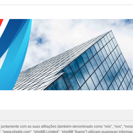
 juntamente com as suas afiliações (também denominado como “nós”, “nos”, “nosso”
, “www.phpbb.com”, “phpBB Limited”, “phpBB Teams”) utilizam quaisquer informa