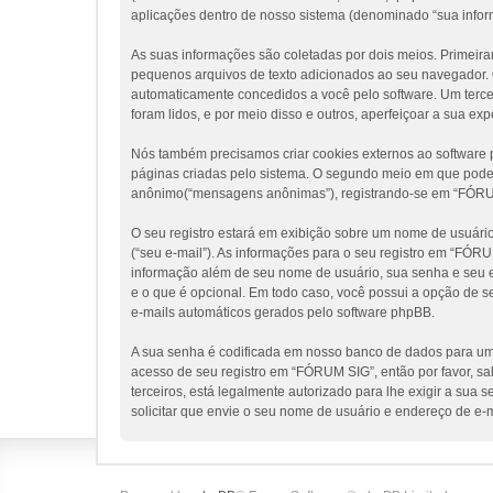
aplicações dentro de nosso sistema (denominado “sua infor
As suas informações são coletadas por dois meios. Primeir
pequenos arquivos de texto adicionados ao seu navegador. Os
automaticamente concedidos a você pelo software. Um tercei
foram lidos, e por meio disso e outros, aperfeiçoar a sua ex
Nós também precisamos criar cookies externos ao softwar
páginas criadas pelo sistema. O segundo meio em que poder
anônimo(“mensagens anônimas”), registrando-se em “FÓRUM S
O seu registro estará em exibição sobre um nome de usuário 
(“seu e-mail”). As informações para o seu registro em “FÓR
informação além de seu nome de usuário, sua senha e seu en
e o que é opcional. Em todo caso, você possui a opção de s
e-mails automáticos gerados pelo software phpBB.
A sua senha é codificada em nosso banco de dados para uma
acesso de seu registro em “FÓRUM SIG”, então por favor, sa
terceiros, está legalmente autorizado para lhe exigir a sua
solicitar que envie o seu nome de usuário e endereço de e-m