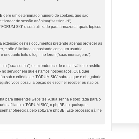
pBB gere um determinado número de cookies, que são
tificador de sessão anônima(“session-id”),
 “FÓRUM SIG” e será utilizado para armazenar quais tópicos
a extensão destes documentos pretende apenas proteger as
r, e não é limitado a: postando como um usuário
e enquanto feito o login no fórum(“suas mensagens”).
nta (“sua senha”) e um endereço de e-mail válido e restrito
te e no servidor em que estamos hospedados. Qualquer
ão sob o critédio de “FÓRUM SIG” sobre o que é obrigatório
egistro você possui a opção de escolher receber ou não os
 para diferentes websites. A sua senha é solicitada para o
inguém afiliado a “FÓRUM SIG”, o phpBB ou quaisquer
 senha” oferecida pelo software phpBB. Este processo irá lhe