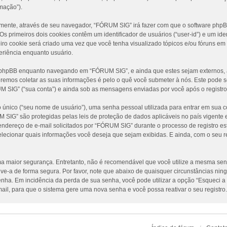
mação”).
amente, através de seu navegador, “FÓRUM SIG” irá fazer com que o software ph
 primeiros dois cookies contêm um identificador de usuários (“user-id”) e um iden
ro cookie será criado uma vez que você tenha visualizado tópicos e/ou fóruns em
periência enquanto usuário.
e phpBB enquanto navegando em “FÓRUM SIG”, e ainda que estes sejam externos, 
emos coletar as suas informações é pelo o quê você submeter à nós. Este pode se
IG” (“sua conta”) e ainda sob as mensagens enviadas por você após o registro 
único (“seu nome de usuário”), uma senha pessoal utilizada para entrar em sua co
UM SIG” são protegidas pelas leis de proteção de dados aplicáveis no país vigen
dereço de e-mail solicitados por “FÓRUM SIG” durante o processo de registro est
elecionar quais informações você deseja que sejam exibidas. E ainda, com o seu r
 maior segurança. Entretanto, não é recomendável que você utilize a mesma senha
lve-a de forma segura. Por favor, note que abaixo de quaisquer circunstâncias n
 senha. Em incidência da perda de sua senha, você pode utilizar a opção “Esqueci a
ail, para que o sistema gere uma nova senha e você possa reativar o seu registro.