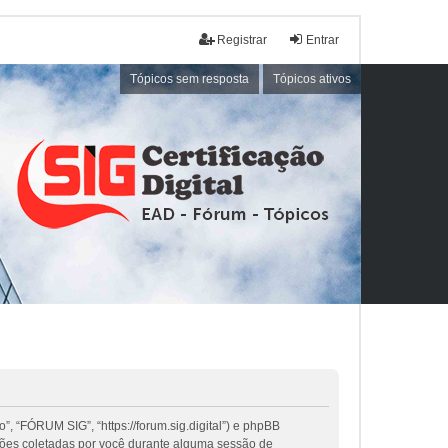
Registrar
Entrar
Tópicos sem resposta
Tópicos ativos
, “FÓRUM SIG”, “https://forum.sig.digital”) e phpBB
ções coletadas por você durante alguma sessão de