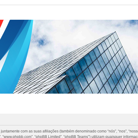
 juntamente com as suas afiliações (também denominado como “nós”, “nos”, “nosso”
, “www.phpbb.com”, “phpBB Limited”, “phpBB Teams”) utilizam quaisquer informa