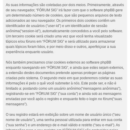
As suas informações são coletadas por dois meios. Primeiramente, através
de seu navegador, “FÓRUM SIG” irá fazer com que o software phpBB gere
um determinado número de cookies, que são pequenos arquivos de texto
adicionados ao seu navegador. Os primeiros dois cookies contêm um
identificador de usuários (“user-id”) e um identificador de sessão
anônima(“session-id”), automaticamente concedidos a você pelo software.
Um terceiro cookie será criado uma vez que você tenha visualizado
tópicos e/ou fóruns em “FÓRUM SIG” e será utilizado para armazenar
quais tópicos foram lidos, e por meio disso e outros, aperfeiçoar a sua
experiência enquanto usuário.
Nós também precisamos criar cookies externos ao software phpBB
enquanto navegando em “FÓRUM SIG”, e ainda que estes sejam externos,
a extensão destes documentos pretende apenas proteger as páginas
criadas pelo sistema. O segundo meio em que poderemos coletar as suas
informações é pelo o quê você submeter à nós. Este pode ser, e não é
limitado a: postando como um usuário anônimo(“mensagens anônimas”),
registrando-se em “FÓRUM SIG” (“sua conta”) e ainda sob as mensagens
enviadas por você após o registro e enquanto feito o login no fórum(“suas
mensagens”).
O seu registro estará em exibição sobre um nome de usuário único (“seu
nome de usuário”), uma senha pessoal utilizada para entrar em sua conta
(“sua senha”) e um endereço de e-mail válido e restrito (“seu e-mail”). As