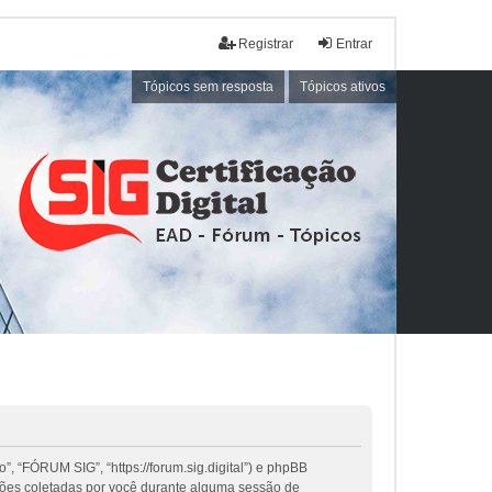
Registrar
Entrar
Tópicos sem resposta
Tópicos ativos
, “FÓRUM SIG”, “https://forum.sig.digital”) e phpBB
ções coletadas por você durante alguma sessão de