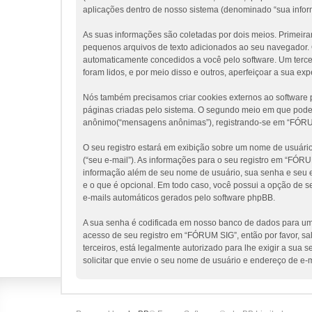
aplicações dentro de nosso sistema (denominado “sua infor
As suas informações são coletadas por dois meios. Primeir
pequenos arquivos de texto adicionados ao seu navegador. Os
automaticamente concedidos a você pelo software. Um tercei
foram lidos, e por meio disso e outros, aperfeiçoar a sua ex
Nós também precisamos criar cookies externos ao softwar
páginas criadas pelo sistema. O segundo meio em que poder
anônimo(“mensagens anônimas”), registrando-se em “FÓRUM S
O seu registro estará em exibição sobre um nome de usuário 
(“seu e-mail”). As informações para o seu registro em “FÓR
informação além de seu nome de usuário, sua senha e seu en
e o que é opcional. Em todo caso, você possui a opção de s
e-mails automáticos gerados pelo software phpBB.
A sua senha é codificada em nosso banco de dados para uma
acesso de seu registro em “FÓRUM SIG”, então por favor, sa
terceiros, está legalmente autorizado para lhe exigir a sua
solicitar que envie o seu nome de usuário e endereço de e-m