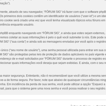
mação”).
amente, através de seu navegador, “FÓRUM SIG” irá fazer com que o software ph
 primeiros dois cookies contêm um identificador de usuários (“user-id”) e um iden
ro cookie será criado uma vez que você tenha visualizado tópicos e/ou fóruns em
periência enquanto usuário.
e phpBB enquanto navegando em “FÓRUM SIG”, e ainda que estes sejam externos, 
emos coletar as suas informações é pelo o quê você submeter à nós. Este pode se
IG” (“sua conta”) e ainda sob as mensagens enviadas por você após o registro 
único (“seu nome de usuário”), uma senha pessoal utilizada para entrar em sua co
UM SIG” são protegidas pelas leis de proteção de dados aplicáveis no país vigen
dereço de e-mail solicitados por “FÓRUM SIG” durante o processo de registro est
elecionar quais informações você deseja que sejam exibidas. E ainda, com o seu r
 maior segurança. Entretanto, não é recomendável que você utilize a mesma senha
lve-a de forma segura. Por favor, note que abaixo de quaisquer circunstâncias n
 senha. Em incidência da perda de sua senha, você pode utilizar a opção “Esqueci a
ail, para que o sistema gere uma nova senha e você possa reativar o seu registro.