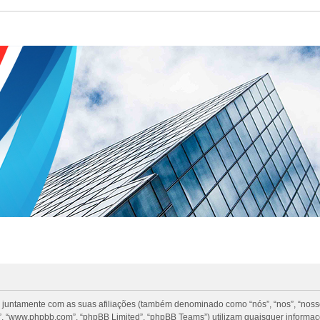
 juntamente com as suas afiliações (também denominado como “nós”, “nos”, “nosso”
, “www.phpbb.com”, “phpBB Limited”, “phpBB Teams”) utilizam quaisquer informa