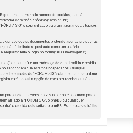
pBB gere um determinado número de cookies, que são
tificador de sessão anônima(“session-id”),
 “FÓRUM SIG” e será utilizado para armazenar quais tópicos
a extensão destes documentos pretende apenas proteger as
r, e não é limitado a: postando como um usuário
e enquanto feito o login no fórum(“suas mensagens”).
nta (“sua senha”) e um endereço de e-mail válido e restrito
te e no servidor em que estamos hospedados. Qualquer
ão sob o critédio de “FÓRUM SIG” sobre o que é obrigatório
egistro você possui a opção de escolher receber ou não os
 para diferentes websites. A sua senha é solicitada para o
inguém afiliado a “FÓRUM SIG”, o phpBB ou quaisquer
 senha” oferecida pelo software phpBB. Este processo irá lhe