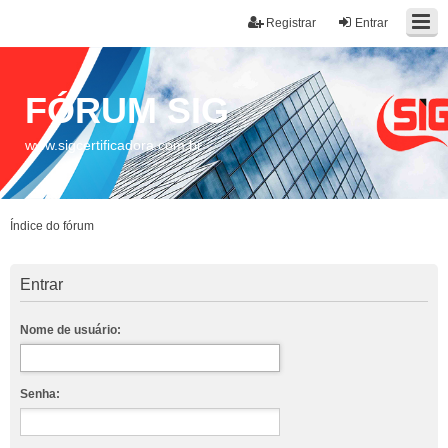
Registrar
Entrar
FÓRUM SIG
www.sigcertificadora.com.br
Índice do fórum
Entrar
Nome de usuário:
Senha: