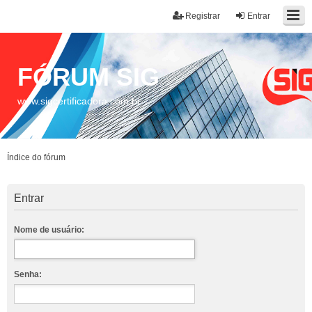
Registrar
Entrar
FÓRUM SIG
www.sigcertificadora.com.br
Índice do fórum
Entrar
Nome de usuário:
Senha: